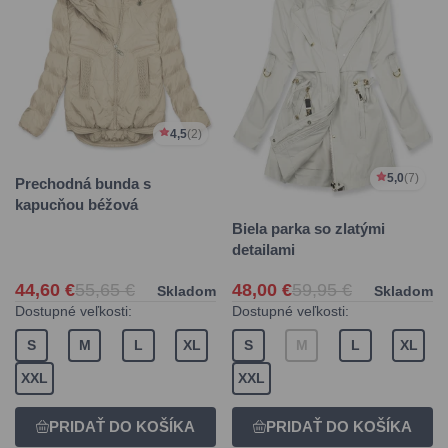
4,5
(2)
5,0
(7)
Prechodná bunda s
kapucňou béžová
Biela parka so zlatými
detailami
44,60 €
55,65 €
48,00 €
59,95 €
Skladom
Skladom
Dostupné veľkosti:
Dostupné veľkosti:
S
M
L
XL
S
M
L
XL
XXL
XXL