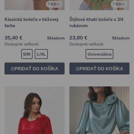
0,0
(0)
0,0
(0)
Klasická košeľa v béžovej
Štýlová khaki košeľa s 3/4
farbe
rukávom
35,40 €
23,80 €
Skladom
Skladom
Dostupné veľkosti:
Dostupné veľkosti:
S/M
L/XL
Univerzálna