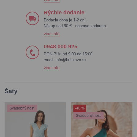
Rýchle dodanie
Dodacia doba je 1-2 dní.
Nákup nad 90 € - doprava zadarmo.
viac info
0948 000 925
PON-PIA: od 9:00 do 15:00
email:
info@butikovo.sk
viac info
Šaty
Svadobný hosť
-40 %
Svadobný hosť