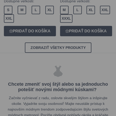
Dostupné veľkosti:
Dostupné veľkosti:
S
M
L
XL
M
L
XL
XXL
XXL
XXXL
ZOBRAZIŤ VŠETKY PRODUKTY
Chcete zmeniť svoj štýl alebo sa jednoducho
potešiť novými módnymi kúskami?
Začnite vyčnievať z radu, oslovte skvelým štýlom a inšpirujte
okolie. Vyjadrite svoju osobnosť! Majte neustále prístup k
najnovším módnym trendom zodpovedajúcim štýlu svetových
módnych metropol. Pocíťte obdivné pohľady okolia a kráčajte