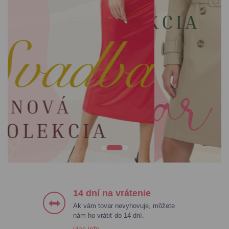
ŠATY
BUNDY & KABÁTY
BLÚZKY & KOŠELE
NOHAVICE
14 dní na vrátenie
Ak vám tovar nevyhovuje, môžete
nám ho vrátiť do 14 dní.
viac info