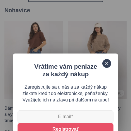
Nohavice
Vrátime vám peniaze
za každý nákup
Zaregistrujte sa u nás a za každý nákup
získate kredit do elektronickej peňaženky.
5,0
(1)
0,0
(0)
Využijete ich na zľavu pri ďalšom nákupe!
Dámske balloon fit džínsy
Dámske balloon fit džínsy
s vysokým pásom,
s vysokým pásom,
tmavomodré
tmavomodré
Registrovať