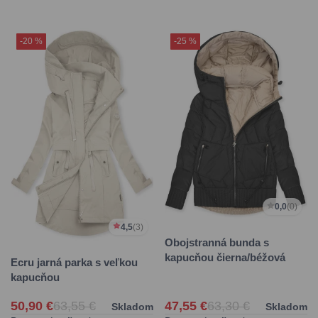
-20 %
-25 %
0,0
(0)
4,5
(3)
Obojstranná bunda s
kapucňou čierna/béžová
Ecru jarná parka s veľkou
kapucňou
50,90 €
63,55 €
47,55 €
63,30 €
Skladom
Skladom