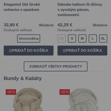
Elegantné žlté široké
Dámske balloon fit džínsy
nohavice s opaskom
s vysokým pásom,
svetlomodré
32,80 €
42,25 €
Skladom
Skladom
Dostupné veľkosti:
Dostupné veľkosti:
Univerzálna
XS
S
M
L
XL
ZOBRAZIŤ VŠETKY PRODUKTY
Bundy & Kabáty
-20 %
-20 %