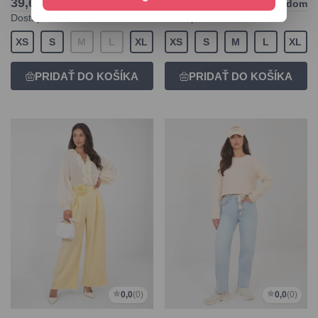
39,65 €
42,35 €
Skladom
Skladom
Dostupné veľkosti:
Dostupné veľkosti:
XS
S
M
L
XL
XS
S
M
L
XL
0,0
(0)
0,0
(0)