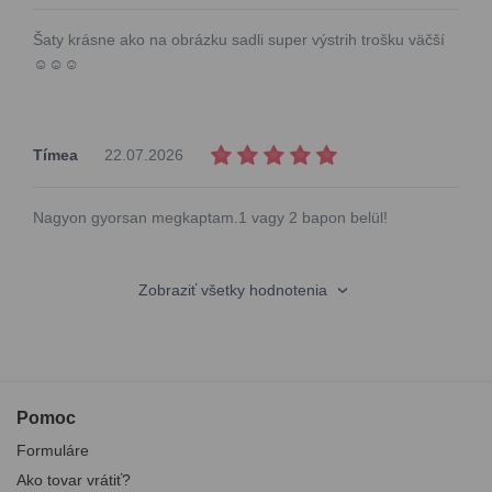
Šaty krásne ako na obrázku sadli super výstrih trošku väčší
☺️☺️☺️
Tímea
22.07.2026
Nagyon gyorsan megkaptam.1 vagy 2 bapon belül!
Zobraziť všetky hodnotenia
Pomoc
Formuláre
Ako tovar vrátiť?