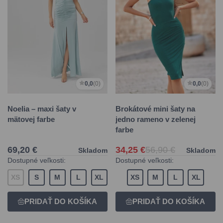
0,0
(0)
0,0
(0)
Noelia – maxi šaty v
Brokátové mini šaty na
mätovej farbe
jedno rameno v zelenej
farbe
69,20 €
34,25 €
56,90 €
Skladom
Skladom
Dostupné veľkosti:
Dostupné veľkosti:
XS
S
M
L
XL
XS
M
L
XL