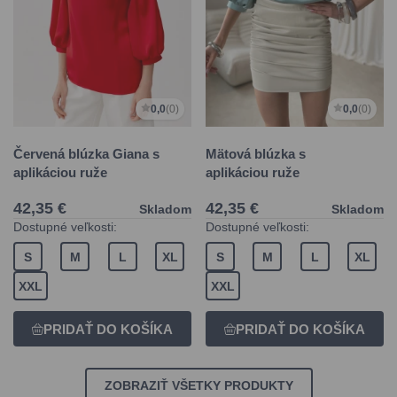
0,0
(0)
0,0
(0)
Červená blúzka Giana s
Mätová blúzka s
aplikáciou ruže
aplikáciou ruže
42,35 €
42,35 €
Skladom
Skladom
Dostupné veľkosti:
Dostupné veľkosti:
S
M
L
XL
S
M
L
XL
XXL
XXL
ZOBRAZIŤ VŠETKY PRODUKTY