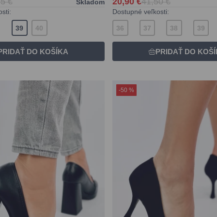
5 €
20,90 €
41,50 €
Skladom
sti:
Dostupné veľkosti:
39
40
36
37
38
39
-50 %