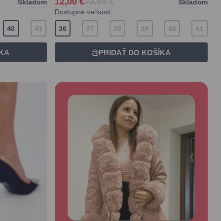
12,00 €
23,65 €
Skladom
Skladom
Dostupné veľkosti:
40
41
36
37
38
39
40
41