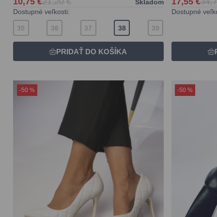
10,75 €
21,20 €
17,55 €
34,7
Skladom
Dostupné veľkosti:
Dostupné veľko
35
36
37
38
39
-50 %
-50 %