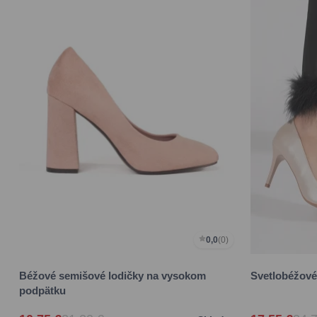
0,0
(0)
Béžové semišové lodičky na vysokom
Svetlobéžové
podpätku