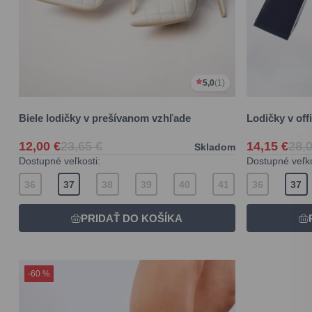
5,0
(1)
Biele lodičky v prešívanom vzhľade
Lodičky v offi
12,00 €
23,65 €
14,15 €
28,0
Skladom
Dostupné veľkosti:
Dostupné veľko
36
37
38
39
40
41
36
37
-60 %