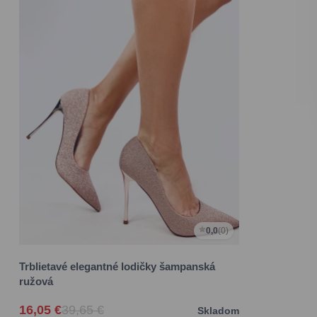
0,0
(0)
Trblietavé elegantné lodičky šampanská
ružová
16,05 €
39,65 €
Skladom