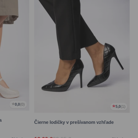
0,0
(0)
5,0
(1)
a
Čierne lodičky v prešívanom vzhľade