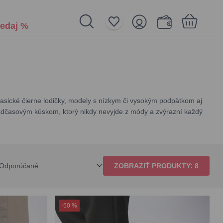
edaj %
Nákupný košík je prázdny
klasické čierne lodičky, modely s nízkym či vysokým podpätkom aj
adčasovým kúskom, ktorý nikdy nevyjde z módy a zvýrazní každý
Odporúčané
ZOBRAZIŤ PRODUKTY:
8
-50 %