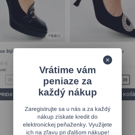
0,0
(0)
ce štýle čierne
Čierne lodičky so sponou
0 €
13,90 €
27,50 €
Skladom
Vrátime vám
sti:
Dostupné veľkosti:
peniaze za
38
39
40
41
36
37
38
39
každý nákup
Zaregistrujte sa u nás a za každý
nákup získate kredit do
elektronickej peňaženky. Využijete
ich na zľavu pri ďalšom nákupe!