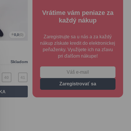
Vrátime vám peniaze za
každý nákup
0,0
(0)
Zaregistrujte sa u nás a za každý
nákup získate kredit do elektronickej
peňaženky. Využijete ich na zľavu
pri ďalšom nákupe!
Skladom
40
41
Zaregistrovať sa