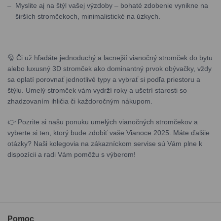
Myslite aj na štýl vašej výzdoby – bohaté zdobenie vynikne na
širších stromčekoch, minimalistické na úzkych.
🎅 Či už hľadáte jednoduchý a lacnejší vianočný stromček do bytu
alebo luxusný 3D stromček ako dominantný prvok obývačky, vždy
sa oplatí porovnať jednotlivé typy a vybrať si podľa priestoru a
štýlu. Umelý stromček vám vydrží roky a ušetrí starosti so
zhadzovaním ihličia či každoročným nákupom.
👉 Pozrite si našu ponuku umelých vianočných stromčekov a
vyberte si ten, ktorý bude zdobiť vaše Vianoce 2025. Máte ďalšie
otázky? Naši kolegovia na zákazníckom servise sú Vám plne k
dispozícii a radi Vám pomôžu s výberom!
Pomoc