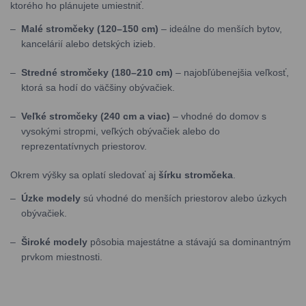
ktorého ho plánujete umiestniť.
Malé stromčeky (120–150 cm)
– ideálne do menších bytov,
kancelárií alebo detských izieb.
Stredné stromčeky (180–210 cm)
– najobľúbenejšia veľkosť,
ktorá sa hodí do väčšiny obývačiek.
Veľké stromčeky (240 cm a viac)
– vhodné do domov s
vysokými stropmi, veľkých obývačiek alebo do
reprezentatívnych priestorov.
Okrem výšky sa oplatí sledovať aj
šírku stromčeka
.
Úzke modely
sú vhodné do menších priestorov alebo úzkych
obývačiek.
Široké modely
pôsobia majestátne a stávajú sa dominantným
prvkom miestnosti.