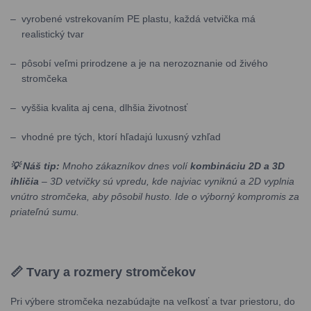
vyrobené vstrekovaním PE plastu, každá vetvička má
realistický tvar
pôsobí veľmi prirodzene a je na nerozoznanie od živého
stromčeka
vyššia kvalita aj cena, dlhšia životnosť
vhodné pre tých, ktorí hľadajú luxusný vzhľad
💡 Náš tip:
Mnoho zákazníkov dnes volí
kombináciu 2D a 3D
ihličia
– 3D vetvičky sú vpredu, kde najviac vyniknú a 2D vyplnia
vnútro stromčeka, aby pôsobil husto. Ide o výborný kompromis za
priateľnú sumu.
📏 Tvary a rozmery stromčekov
Pri výbere stromčeka nezabúdajte na veľkosť a tvar priestoru, do