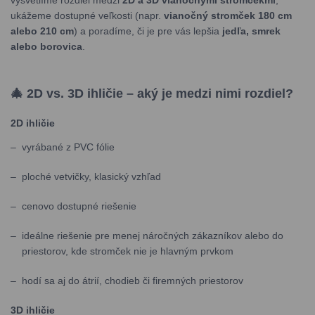
vysvetlíme rozdiel medzi
2D a 3D vianočnými stromčekmi
,
ukážeme dostupné veľkosti (napr.
vianočný stromček 180 cm
alebo 210 cm
) a poradíme, či je pre vás lepšia
jedľa, smrek
alebo borovica
.
🎄 2D vs. 3D ihličie – aký je medzi nimi rozdiel?
2D ihličie
vyrábané z PVC fólie
ploché vetvičky, klasický vzhľad
cenovo dostupné riešenie
ideálne riešenie pre menej náročných zákazníkov alebo do
priestorov, kde stromček nie je hlavným prvkom
hodí sa aj do átrií, chodieb či firemných priestorov
3D ihličie