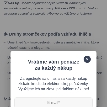
💡 Náš tip:
Medzi najobľúbenejšie veľkosti vianočných
stromčekov patria práve rozmery
180 cm - 220 cm
. Sú "zlatou
strednou cestou" a vyzerajú výborne vo väčšine priestorov.
🎄 Druhy stromčekov podľa vzhľadu ihličia
Umelá jedľa
– tmavozelené, husté a symetrické ihličie, ktoré
pôsobí luxusne a elegantne.
Umelý smrek
– tenšie ihličie, ktoré dodáva stromčeku vzdušný
Vrátime vám peniaze
a tradičný vzhľad.
za každý nákup
Umelá borovica
– dlhšie ihličie s mäkším vzhľadom, stromček
pôsobí nadýchane a prirodzene.
Zaregistrujte sa u nás a za každý nákup
získate kredit do elektronickej peňaženky.
Využijete ich na zľavu pri ďalšom nákupe!
✨ Ako vybrať stromček podľa priestoru a štýlu