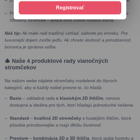
Zmerajte si výšku aj šírku priestoru, kde stromček umiestnite.
Registrovať
Premyslite si, či chcete minimalistickú výzdobu alebo bohato
zdobený stromček – podľa toho zvoľte hustotu ihličia.
Náš tip:
Ak máte radi tradičný vzhľad, siahnite po smreku. Pre
luxusnejší dojem zvoľte jedľu. Ak chcete útulnosť a prirodzenosť,
borovica je správna voľba.
🎄 Naše 4 produktové rady vianočných
stromčekov
Na našom webe nájdete stromčeky rozdelené do štyroch
kategórií, aby si každý našiel presne to, čo hľadá:
Basic
– základná rada
s klasickým 2D ihličím
, cenovo
dostupná a ideálna pre tých, ktorí hľadajú jednoduché riešenie.
Standard
–
kvalitné 2D stromčeky
s hustejším ihličím, ktoré
pôsobia prirodzenejšie a majú dlhšiu životnosť.
Premium
–
kombinácia 2D a 3D ihličia
, ktorá spája hustotu a