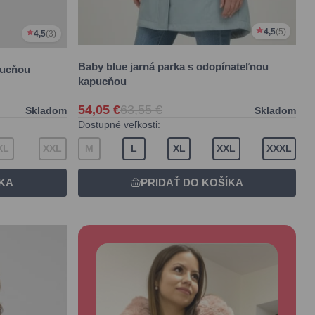
4,5
(5)
4,5
(3)
Baby blue jarná parka s odopínateľnou
pucňou
kapucňou
54,05 €
63,55 €
Skladom
Skladom
Dostupné veľkosti:
XL
XXL
M
L
XL
XXL
XXXL