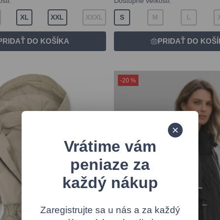
sti:
Dostupné veľkosti:
XL
XXL
XXXL
S
M
L
-20 %
Vrátime vám
peniaze za
každý nákup
Zaregistrujte sa u nás a za každý