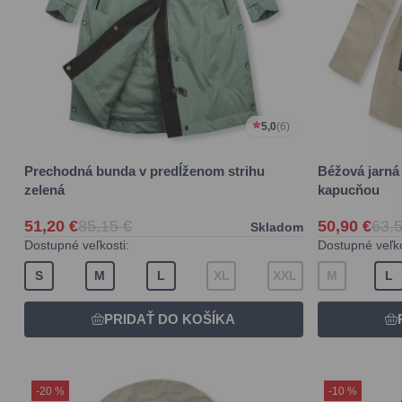
5,0
(6)
Prechodná bunda v predĺženom strihu
Béžová jarná
zelená
kapucňou
51,20 €
85,15 €
50,90 €
63,5
Skladom
Dostupné veľkosti:
Dostupné veľko
S
M
L
XL
XXL
M
L
-20 %
-10 %