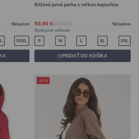
Béžová jarná parka s veľkou kapucňou
50,90 €
63,55 €
Skladom
Skladom
Dostupné veľkosti:
L
XXXL
S
M
L
XL
XXL
-10 %