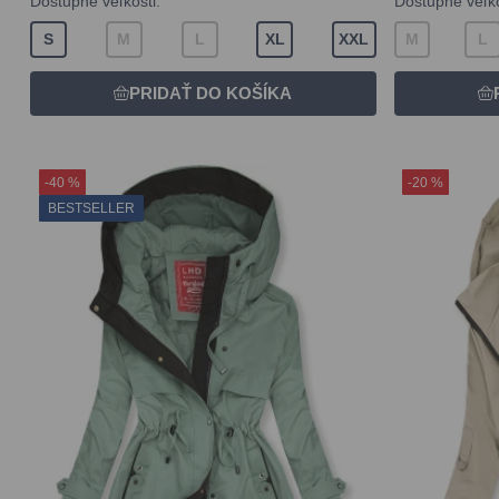
Dostupné veľkosti:
Dostupné veľko
S
M
L
XL
XXL
M
L
-40 %
-20 %
BESTSELLER