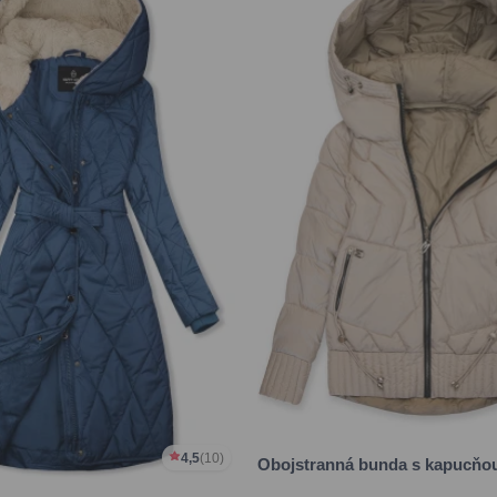
4,5
(10)
Obojstranná bunda s kapucňo