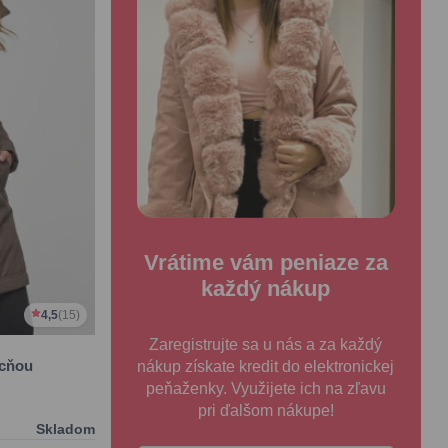
Vrátime vám peniaze za
každý nákup
4,5
(15)
Zaregistrujte sa u nás a za každý
ucňou
nákup získate kredit do elektronickej
peňaženky. Využijete ich na zľavu
pri ďalšom nákupe!
Skladom