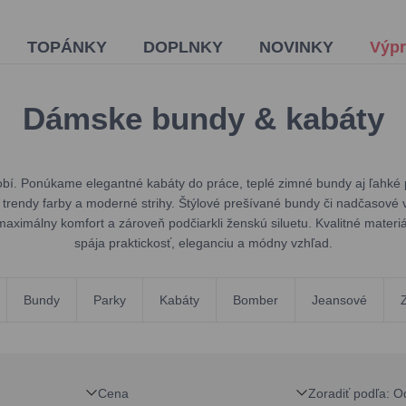
TOPÁNKY
DOPLNKY
NOVINKY
Výpr
Dámske bundy & kabáty
. Ponúkame elegantné kabáty do práce, teplé zimné bundy aj ľahké pr
j trendy farby a moderné strihy. Štýlové prešívané bundy či nadčasové
aximálny komfort a zároveň podčiarkli ženskú siluetu. Kvalitné materiá
spája praktickosť, eleganciu a módny vzhľad.
Bundy
Parky
Kabáty
Bomber
Jeansové
Cena
Zoradiť podľa
:
O