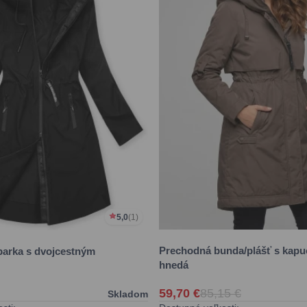
5,0
(1)
Prechodná bunda/plášť s kap
 parka s dvojcestným
hnedá
59,70 €
85,15 €
Skladom