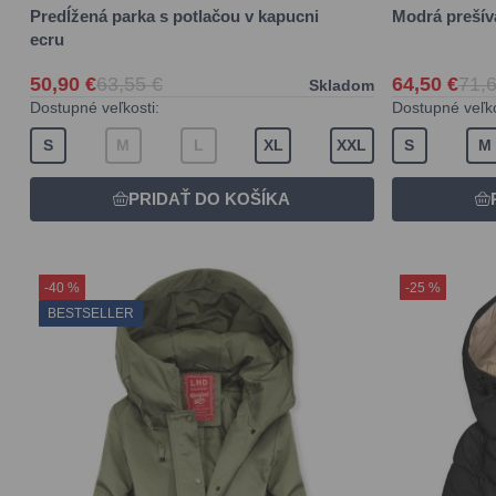
Predĺžená parka s potlačou v kapucni
Modrá preší
ecru
50,90 €
63,55 €
64,50 €
71,6
Skladom
Dostupné veľkosti:
Dostupné veľko
S
M
L
XL
XXL
S
M
-40 %
-25 %
BESTSELLER