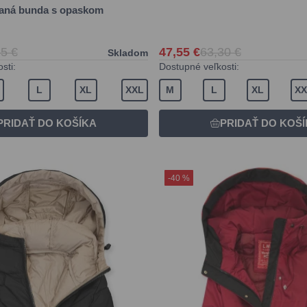
vaná bunda s opaskom
5 €
47,55 €
63,30 €
Skladom
sti:
Dostupné veľkosti:
L
XL
XXL
M
L
XL
XX
-40 %