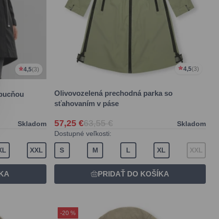
4,5
(3)
4,5
(3)
Olivovozelená prechodná parka so
apucňou
sťahovaním v páse
57,25 €
63,55 €
Skladom
Skladom
Dostupné veľkosti:
XL
XXL
S
M
L
XL
XXL
-20 %