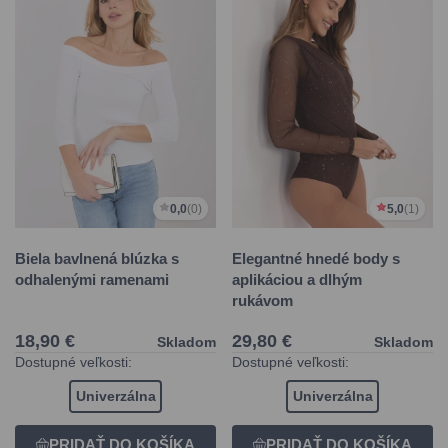
0,0
(0)
5,0
(1)
Biela bavlnená blúzka s
Elegantné hnedé body s
odhalenými ramenami
aplikáciou a dlhým
rukávom
18,90 €
29,80 €
Skladom
Skladom
Dostupné veľkosti:
Dostupné veľkosti:
Univerzálna
Univerzálna