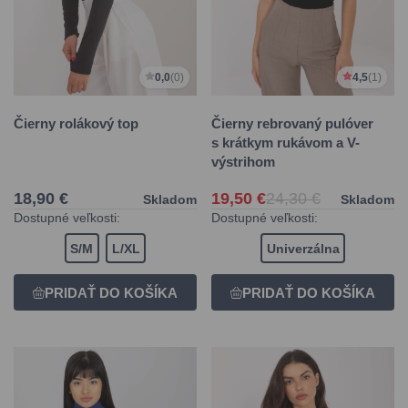
0,0
(0)
4,5
(1)
Čierny rolákový top
Čierny rebrovaný pulóver
s krátkym rukávom a V-
výstrihom
18,90 €
19,50 €
24,30 €
Skladom
Skladom
Dostupné veľkosti:
Dostupné veľkosti:
S/M
L/XL
Univerzálna