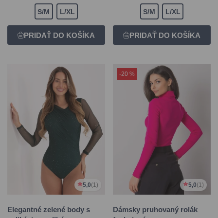
S/M
L/XL
S/M
L/XL
-20 %
5,0
(1)
5,0
(1)
Elegantné zelené body s
Dámsky pruhovaný rolák