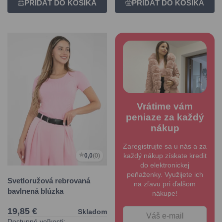
Vrátime vám
peniaze za každý
nákup
Zaregistrujte sa u nás a za
každý nákup získate kredit
0,0
(0)
do elektronickej
peňaženky. Využijete ich
Svetloružová rebrovaná
na zľavu pri ďalšom
bavlnená blúzka
nákupe!
19,85 €
Skladom
Dostupné veľkosti: