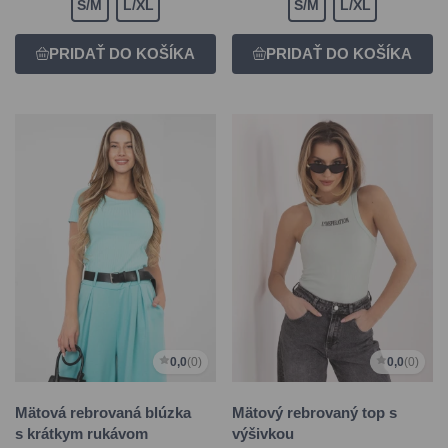
S/M
L/XL
S/M
L/XL
0,0
(0)
0,0
(0)
Mätová rebrovaná blúzka
Mätový rebrovaný top s
s krátkym rukávom
výšivkou