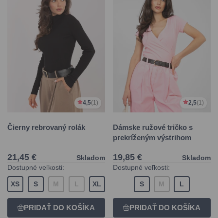
4,5
(1)
2,5
(1)
Čierny rebrovaný rolák
Dámske ružové tričko s
prekríženým výstrihom
21,45 €
19,85 €
Skladom
Skladom
Dostupné veľkosti:
Dostupné veľkosti:
XS
S
M
L
XL
S
M
L