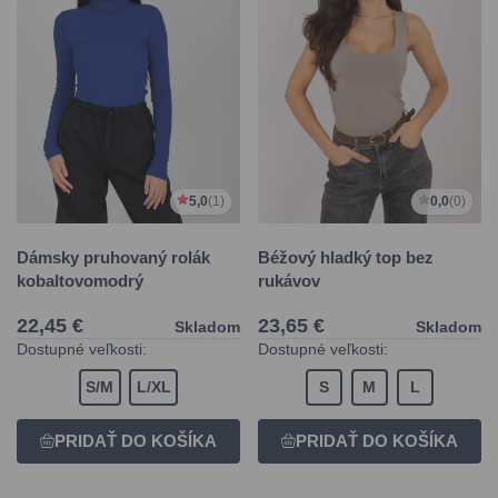
5,0
(1)
0,0
(0)
Dámsky pruhovaný rolák
Béžový hladký top bez
kobaltovomodrý
rukávov
22,45 €
23,65 €
Skladom
Skladom
Dostupné veľkosti:
Dostupné veľkosti:
S/M
L/XL
S
M
L