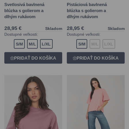
Svetlosivá bavlnená
Pistáciová bavlnená
blúzka s golierom a
blúzka s golierom a
dlhým rukávom
dlhým rukávom
28,95 €
28,95 €
Skladom
Skladom
Dostupné veľkosti:
Dostupné veľkosti:
S/M
M/L
L/XL
S/M
M/L
L/XL