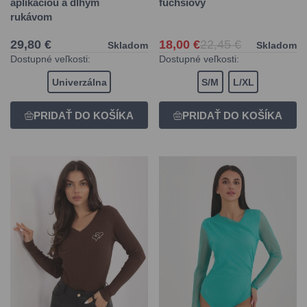
aplikáciou a dlhým
fuchsiový
rukávom
29,80 €
18,00 €
22,45 €
Skladom
Skladom
Dostupné veľkosti:
Dostupné veľkosti:
Univerzálna
S/M
L/XL