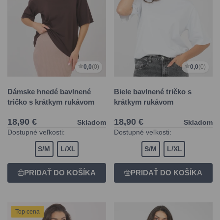
0,0
(0)
0,0
(0)
Dámske hnedé bavlnené
Biele bavlnené tričko s
tričko s krátkym rukávom
krátkym rukávom
18,90 €
18,90 €
Skladom
Skladom
Dostupné veľkosti:
Dostupné veľkosti:
S/M
L/XL
S/M
L/XL
Top cena