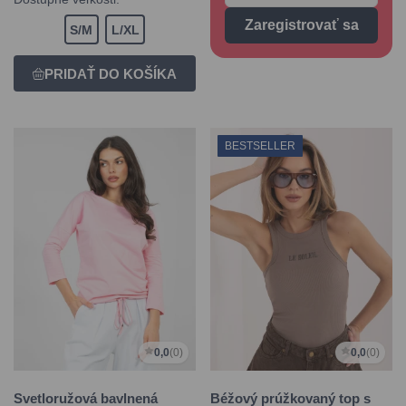
Zaregistrovať sa
S/M
L/XL
BESTSELLER
0,0
(0)
0,0
(0)
Svetloružová bavlnená
Béžový prúžkovaný top s