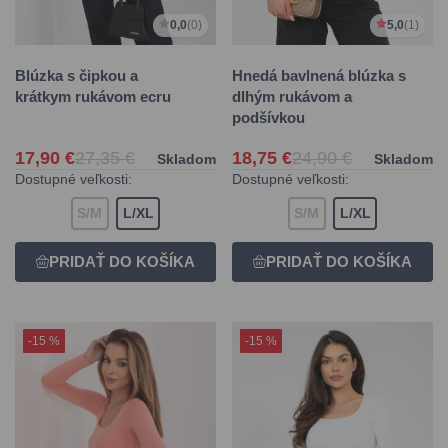
0,0
(0)
5,0
(1)
Blúzka s čipkou a
Hnedá bavlnená blúzka s
krátkym rukávom ecru
dlhým rukávom a
podšívkou
17,90 €
27,35 €
18,75 €
24,90 €
Skladom
Skladom
Dostupné veľkosti:
Dostupné veľkosti:
S/M
L/XL
S/M
L/XL
-15 %
-15 %