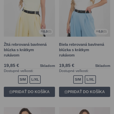
0,0
(0)
0,0
(0)
Žltá rebrovaná bavlnená
Biela rebrovaná bavlnená
blúzka s krátkym
blúzka s krátkym
rukávom
rukávom
19,85 €
19,85 €
Skladom
Skladom
Dostupné veľkosti:
Dostupné veľkosti:
S/M
L/XL
S/M
L/XL