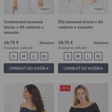
0,0
(0)
0,0
(0)
Svetlomodrá bavlnená
Žltá bavlnená blúzka s 3/4
blúzka s 3/4 rukávom a
rukávom a viazaním
viazaním
19,75 €
19,75 €
Skladom
Skladom
Dostupné veľkosti:
Dostupné veľkosti:
S
M
L
XL
S
M
L
XL
-20 %