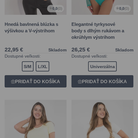
0,0
(0)
0,0
(0)
Hnedá bavlnená blúzka s
Elegantné tyrkysové
výšivkou a V-výstrihom
body s dlhým rukávom a
okrúhlym výstrihom
22,95 €
26,25 €
Skladom
Skladom
Dostupné veľkosti:
Dostupné veľkosti:
S/M
L/XL
Univerzálna