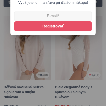
Využijete ich na zľavu pri ďalšom nákupe!
-20 %
Registrovať
0,0
(0)
5,0
(1)
Béžová bavlnená blúzka
Biele elegantné body s
s golierom a dlhým
aplikáciou a dlhým
rukávom
rukávom