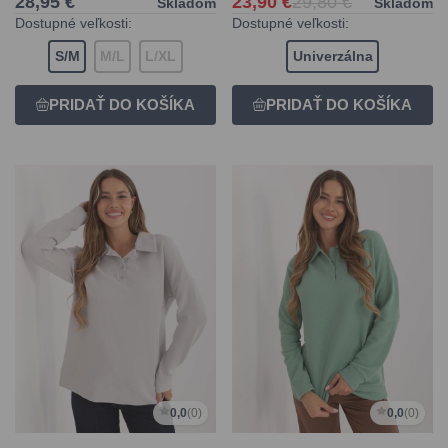
28,95 €
23,90 €
29,80 €
Skladom
Skladom
Dostupné veľkosti:
Dostupné veľkosti:
S/M
M/L
L/XL
Univerzálna
0,0
(0)
0,0
(0)