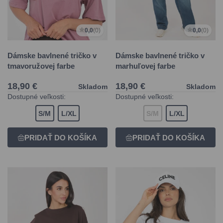
0,0
(0)
0,0
(0)
Dámske bavlnené tričko v
Dámske bavlnené tričko v
tmavoružovej farbe
marhuľovej farbe
18,90 €
18,90 €
Skladom
Skladom
Dostupné veľkosti:
Dostupné veľkosti:
S/M
L/XL
S/M
L/XL