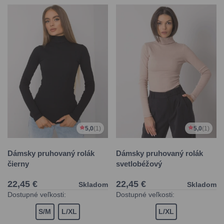
5,0
(1)
5,0
(1)
Dámsky pruhovaný rolák
Dámsky pruhovaný rolák
čierny
svetlobéžový
22,45 €
22,45 €
Skladom
Skladom
Dostupné veľkosti:
Dostupné veľkosti:
S/M
L/XL
L/XL