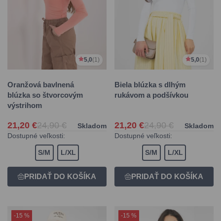
5,0
(1)
5,0
(1)
Oranžová bavlnená
Biela blúzka s dlhým
blúzka so štvorcovým
rukávom a podšívkou
výstrihom
21,20 €
24,90 €
21,20 €
24,90 €
Skladom
Skladom
Dostupné veľkosti:
Dostupné veľkosti:
S/M
L/XL
S/M
L/XL
-15 %
-15 %