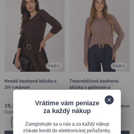
0,0
(0)
0,0
(0)
Hnedá bavlnená blúzka s
Tmavobéžová bavlnená
3/4 rukávom
blúzka s golierom a
dlhým rukávom
Vrátime vám peniaze
19,35 €
28,95 €
Skladom
Skladom
za každý nákup
Dostupné veľkosti:
Dostupné veľkosti:
S
M
L
XL
S/M
M/L
L/XL
Zaregistrujte sa u nás a za každý nákup
získate kredit do elektronickej peňaženky.