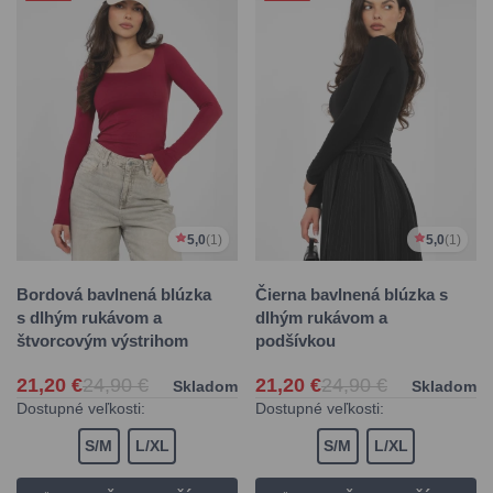
5,0
(1)
5,0
(1)
Bordová bavlnená blúzka
Čierna bavlnená blúzka s
s dlhým rukávom a
dlhým rukávom a
štvorcovým výstrihom
podšívkou
21,20 €
24,90 €
21,20 €
24,90 €
Skladom
Skladom
Dostupné veľkosti:
Dostupné veľkosti:
S/M
L/XL
S/M
L/XL