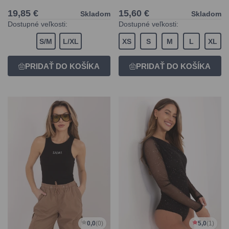
19,85 €
15,60 €
Skladom
Skladom
Dostupné veľkosti:
Dostupné veľkosti:
S/M
L/XL
XS
S
M
L
XL
0,0
(0)
5,0
(1)