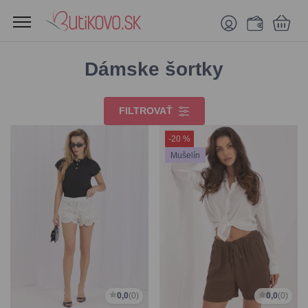
Dámske šortky
FILTROVAŤ
-20 %
Mušelín
0,0
(0)
0,0
(0)