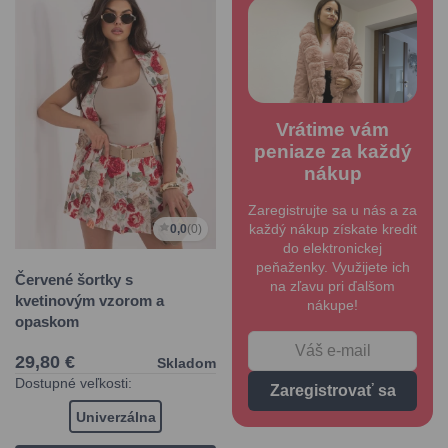
Vrátime vám
peniaze za každý
nákup
Zaregistrujte sa u nás a za
každý nákup získate kredit
0,0
(0)
do elektronickej
peňaženky. Využijete ich
Červené šortky s
na zľavu pri ďalšom
kvetinovým vzorom a
nákupe!
opaskom
29,80 €
Skladom
Dostupné veľkosti:
Zaregistrovať sa
Univerzálna