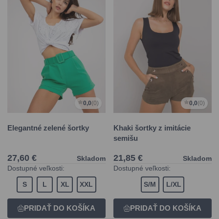
0,0
(0)
0,0
(0)
Elegantné zelené šortky
Khaki šortky z imitácie
semišu
27,60 €
21,85 €
Skladom
Skladom
Dostupné veľkosti:
Dostupné veľkosti:
S
L
XL
XXL
S/M
L/XL