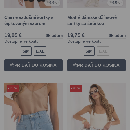
0,0
(0)
0,0
(0)
Čierne vzdušné šortky s
Modré dámske džínsové
čipkovaným vzorom
šortky so šnúrkou
19,85 €
19,75 €
Skladom
Skladom
Dostupné veľkosti:
Dostupné veľkosti:
S/M
L/XL
S/M
L/XL
-15 %
-30 %