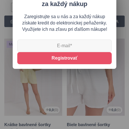
za každý nákup
S
M
L
XL
Univerzálna
Zaregistrujte sa u nás a za každý nákup
získate kredit do elektronickej peňaženky.
Využijete ich na zľavu pri ďalšom nákupe!
Mušelín
Mušelín
Registrovať
0,0
(0)
0,0
(0)
Krátke bavlnené šortky
Biele bavlnené šortky