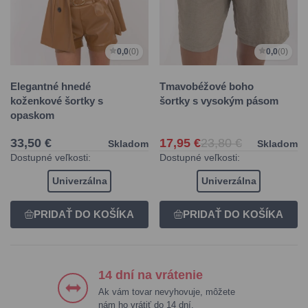
0,0
(0)
0,0
(0)
Elegantné hnedé
Tmavobéžové boho
koženkové šortky s
šortky s vysokým pásom
opaskom
33,50 €
17,95 €
23,80 €
Skladom
Skladom
Dostupné veľkosti:
Dostupné veľkosti:
Univerzálna
Univerzálna
14 dní na vrátenie
Ak vám tovar nevyhovuje, môžete
nám ho vrátiť do 14 dní.