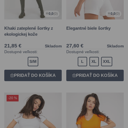
0,0
(0)
0,0
(0)
Khaki zateplené šortky z
Elegantné biele šortky
ekologickej kože
21,85 €
27,60 €
Skladom
Skladom
Dostupné veľkosti:
Dostupné veľkosti:
S/M
L
XL
XXL
-20 %