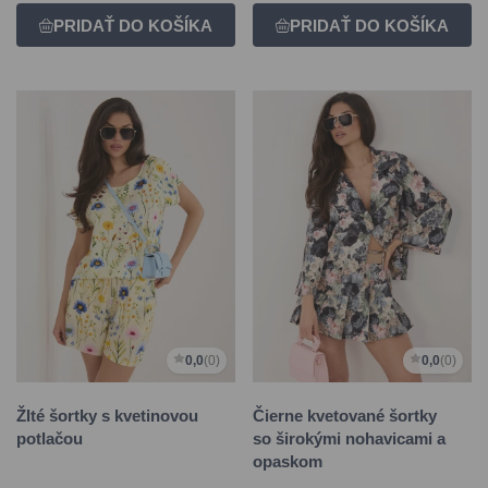
0,0
(0)
0,0
(0)
Žlté šortky s kvetinovou
Čierne kvetované šortky
potlačou
so širokými nohavicami a
opaskom