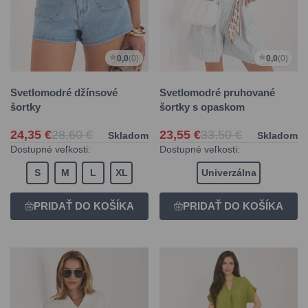
0,0
(0)
0,0
(0)
Svetlomodré džínsové
Svetlomodré pruhované
šortky
šortky s opaskom
24,35 €
28,60 €
23,55 €
33,50 €
Skladom
Skladom
Dostupné veľkosti:
Dostupné veľkosti:
S
M
L
XL
Univerzálna