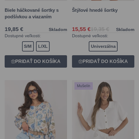
Biele háčkované šortky s
Štýlové hnedé šortky
podšívkou a viazaním
19,85 €
15,55 €
19,35 €
Skladom
Skladom
Dostupné veľkosti:
Dostupné veľkosti:
S/M
L/XL
Univerzálna
Mušelín