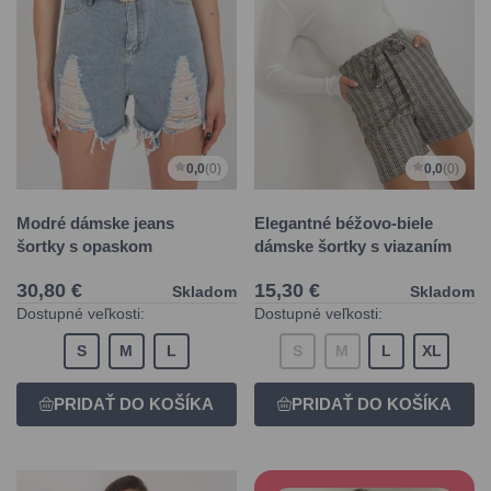
0,0
(0)
0,0
(0)
Modré dámske jeans
Elegantné béžovo-biele
šortky s opaskom
dámske šortky s viazaním
30,80 €
15,30 €
Skladom
Skladom
Dostupné veľkosti:
Dostupné veľkosti:
S
M
L
S
M
L
XL