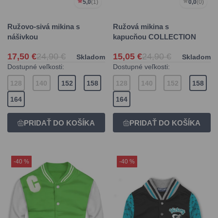
5,0
(1)
0,0
(0)
Ružovo-sivá mikina s
Ružová mikina s
nášivkou
kapucňou COLLECTION
17,50 €
24,90 €
15,05 €
24,90 €
Skladom
Skladom
Dostupné veľkosti:
Dostupné veľkosti:
128
140
152
158
128
140
152
158
164
164
-40 %
-40 %