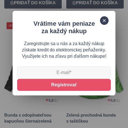
Vrátime vám peniaze
-40 %
-45 %
za každý nákup
Zaregistrujte sa u nás a za každý nákup
získate kredit do elektronickej peňaženky.
Využijete ich na zľavu pri ďalšom nákupe!
Registrovať
5,0
(1)
5,0
(1)
Bunda s odopínateľnou
Zelená prechodná bunda
kapucňou čierna/zelená
s taštičkou