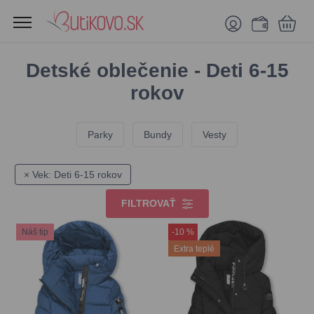
Detské oblečenie - Deti 6-15
rokov
Parky
Bundy
Vesty
× Vek: Deti 6-15 rokov
FILTROVAŤ
Náš tip
-10 %
Extra teplé