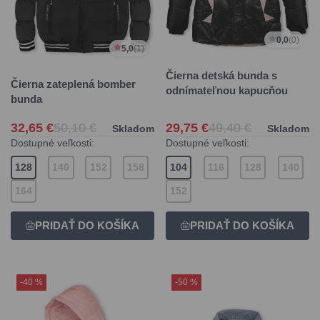
0,0
(0)
5,0
(1)
Čierna detská bunda s
Čierna zateplená bomber
odnímateľnou kapucňou
bunda
32,65 €
50,10 €
29,75 €
49,40 €
Skladom
Skladom
Dostupné veľkosti:
Dostupné veľkosti:
128
140
152
158
104
116
128
140
164
152
-40 %
-50 %