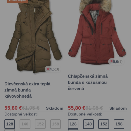
5,0
(1)
4,5
(3)
Chlapčenská zimná
bunda s kožušinou
Dievčenská extra teplá
červená
zimná bunda
kávovohnedá
55,80 €
61,95 €
55,80 €
61,95 €
Skladom
Skladom
Dostupné veľkosti:
Dostupné veľkosti:
128
140
152
158
128
140
152
158