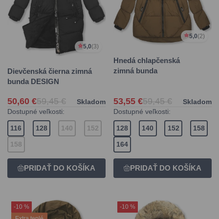
5,0
(2)
5,0
(3)
Hnedá chlapčenská
zimná bunda
Dievčenská čierna zimná
bunda DESIGN
50,60 €
59,45 €
53,55 €
59,45 €
Skladom
Skladom
Dostupné veľkosti:
Dostupné veľkosti:
116
128
140
152
128
140
152
158
158
164
-10 %
-10 %
Extra teplé