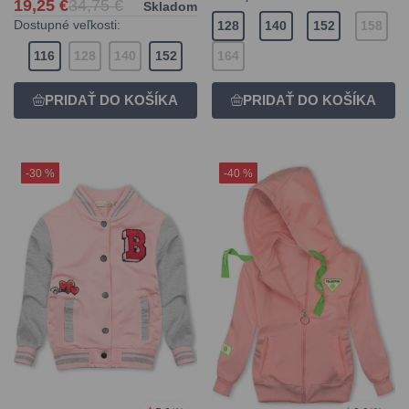
19,25 €
34,75 €
Skladom
Dostupné veľkosti:
128
140
152
158
116
128
140
152
164
-30 %
-40 %