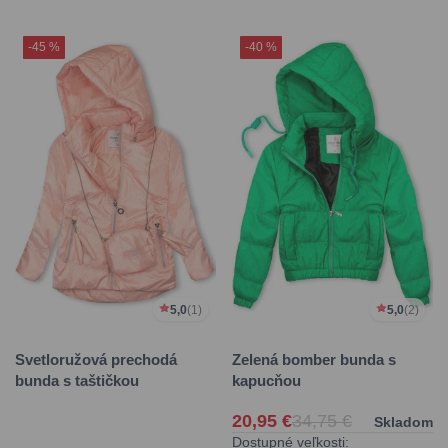
-45 %
-40 %
5,0
(1)
5,0
(2)
Svetloružová prechodá
Zelená bomber bunda s
bunda s taštičkou
kapucňou
20,95 €
34,75 €
Skladom
Dostupné veľkosti: