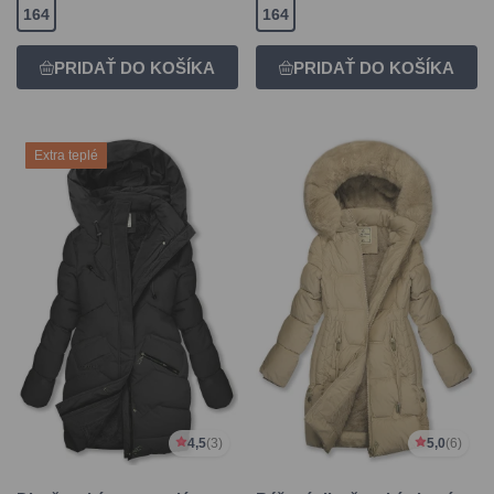
164
164
Extra teplé
4,5
(3)
5,0
(6)