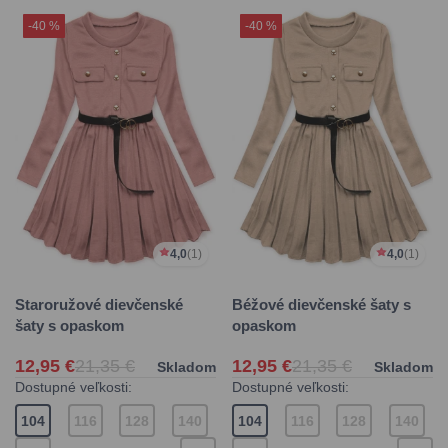
-40 %
-40 %
4,0
(1)
4,0
(1)
Staroružové dievčenské
Béžové dievčenské šaty s
šaty s opaskom
opaskom
12,95 €
21,35 €
12,95 €
21,35 €
Skladom
Skladom
Dostupné veľkosti:
Dostupné veľkosti:
104
116
128
140
104
116
128
140