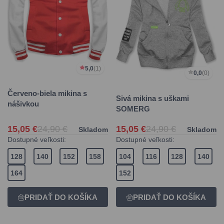
5,0
(1)
0,0
(0)
Červeno-biela mikina s
Sivá mikina s uškami
nášivkou
SOMERG
15,05 €
24,90 €
15,05 €
24,90 €
Skladom
Skladom
Dostupné veľkosti:
Dostupné veľkosti:
128
140
152
158
104
116
128
140
164
152