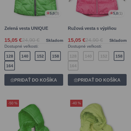
5,0
(3)
5,0
(1)
Zelená vesta UNIQUE
Ružová vesta s výplňou
15,05 €
24,90 €
15,05 €
24,90 €
Skladom
Skladom
Dostupné veľkosti:
Dostupné veľkosti:
128
140
152
158
128
140
152
158
164
164
-50 %
-40 %