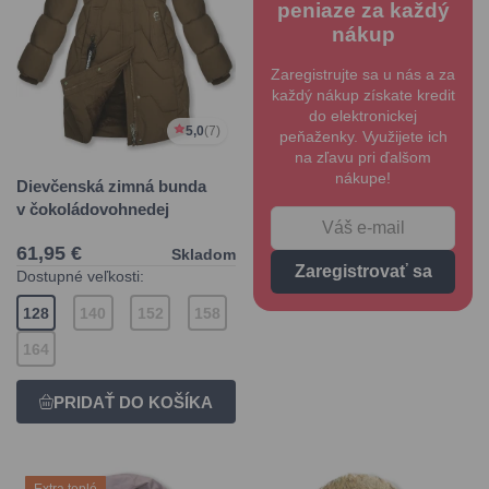
peniaze za každý
nákup
Zaregistrujte sa u nás a za
každý nákup získate kredit
do elektronickej
5,0
(7)
peňaženky. Využijete ich
na zľavu pri ďalšom
nákupe!
Dievčenská zimná bunda
v čokoládovohnedej
61,95 €
Skladom
Zaregistrovať sa
Dostupné veľkosti:
128
140
152
158
164
Extra teplé