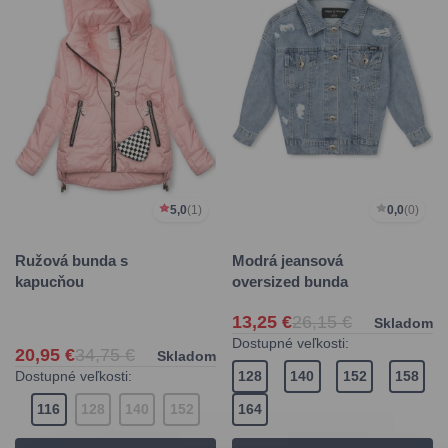
5,0
(1)
0,0
(0)
Ružová bunda s
Modrá jeansová
kapucňou
oversized bunda
13,25 €
26,15 €
Skladom
Dostupné veľkosti:
20,95 €
34,75 €
Skladom
Dostupné veľkosti:
128
140
152
158
116
128
140
152
164