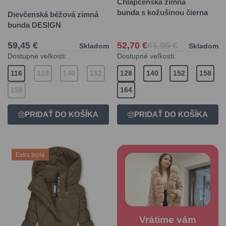
Chlapčenská zimná
bunda s kožušinou čierna
Dievčenská béžová zimná
bunda DESIGN
59,45 €
52,70 €
61,95 €
Skladom
Skladom
Dostupné veľkosti:
Dostupné veľkosti:
116
128
140
152
128
140
152
158
158
164
Extra teplé
Vrátime vám