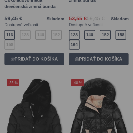
zimná bunda
Čokoládovohnedá
dievčenská zimná bunda
59,45 €
53,55 €
59,45 €
Skladom
Skladom
Dostupné veľkosti:
Dostupné veľkosti:
116
128
140
152
128
140
152
158
158
164
-35 %
-40 %