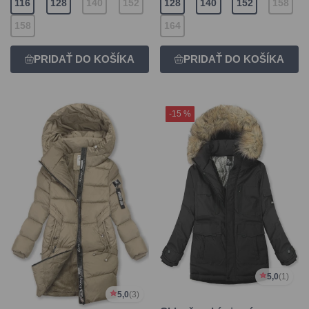
116
128
140
152
128
140
152
158
158
164
-15 %
5,0
(1)
5,0
(3)