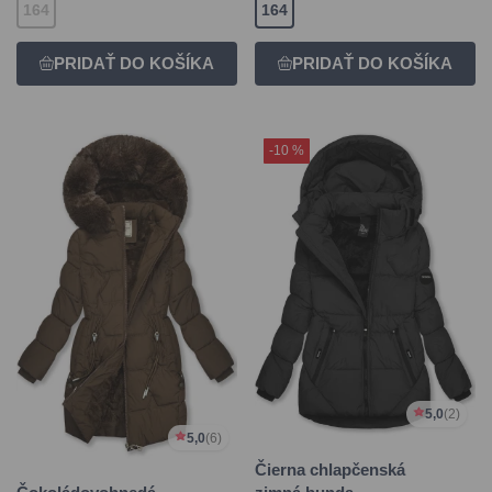
164
164
-10 %
5,0
(2)
5,0
(6)
Čierna chlapčenská