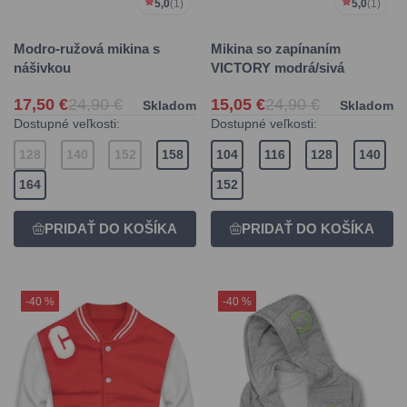
5,0
(1)
5,0
(1)
Modro-ružová mikina s
Mikina so zapínaním
nášivkou
VICTORY modrá/sivá
17,50 €
24,90 €
15,05 €
24,90 €
Skladom
Skladom
Dostupné veľkosti:
Dostupné veľkosti:
128
140
152
158
104
116
128
140
164
152
-40 %
-40 %