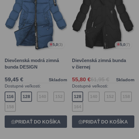
5,0
(3)
5,0
(7)
Dievčenská modrá zimná
Dievčenská zimná bunda
bunda DESIGN
v čiernej
59,45 €
55,80 €
61,95 €
Skladom
Skladom
Dostupné veľkosti:
Dostupné veľkosti:
116
128
140
152
128
140
152
158
158
164