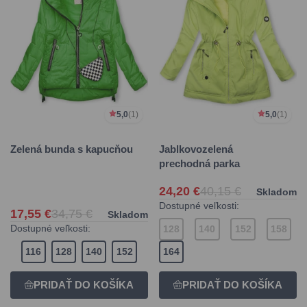
5,0
(1)
5,0
(1)
Zelená bunda s kapucňou
Jablkovozelená
prechodná parka
24,20 €
40,15 €
Skladom
Dostupné veľkosti:
17,55 €
34,75 €
Skladom
Dostupné veľkosti:
128
140
152
158
116
128
140
152
164