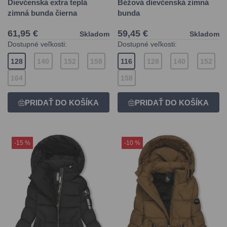
Dievčenská extra teplá
Béžová dievčenská zimná
zimná bunda čierna
bunda
61,95 €
59,45 €
Skladom
Skladom
Dostupné veľkosti:
Dostupné veľkosti:
128
140
152
158
116
128
140
152
164
158
-15 %
-10 %