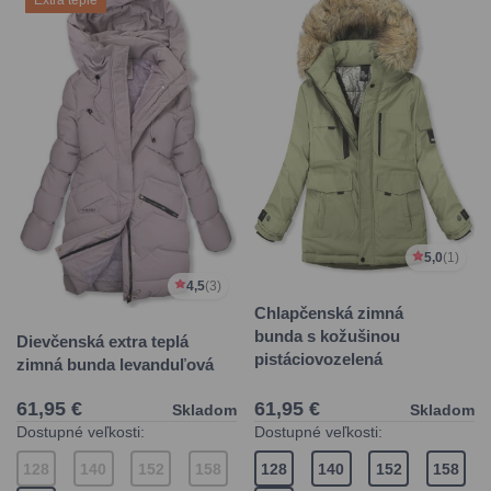
5,0
(1)
4,5
(3)
Chlapčenská zimná
bunda s kožušinou
Dievčenská extra teplá
pistáciovozelená
zimná bunda levanduľová
61,95 €
61,95 €
Skladom
Skladom
Dostupné veľkosti:
Dostupné veľkosti:
128
140
152
158
128
140
152
158