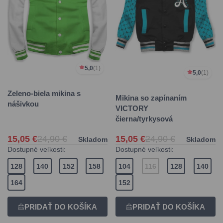
5,0
(1)
5,0
(1)
Zeleno-biela mikina s
Mikina so zapínaním
nášivkou
VICTORY
čierna/tyrkysová
15,05 €
24,90 €
15,05 €
24,90 €
Skladom
Skladom
Dostupné veľkosti:
Dostupné veľkosti:
128
140
152
158
104
116
128
140
164
152