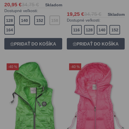
20,95 €
34,75 €
Skladom
Dostupné veľkosti:
19,25 €
34,75 €
Skladom
Dostupné veľkosti:
128
140
152
158
164
116
128
140
152
-40 %
-40 %