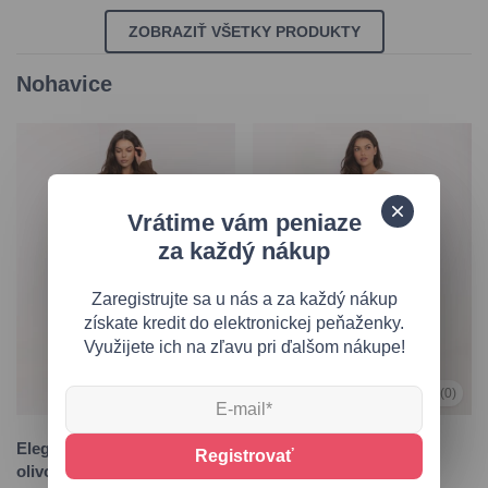
ZOBRAZIŤ VŠETKY PRODUKTY
Nohavice
Vrátime vám peniaze
za každý nákup
Zaregistrujte sa u nás a za každý nákup
získate kredit do elektronickej peňaženky.
Využijete ich na zľavu pri ďalšom nákupe!
0,0
(0)
0,0
(0)
Elegantné nohavice v
Elegantné béžové
Registrovať
olivovej farbe
nohavice