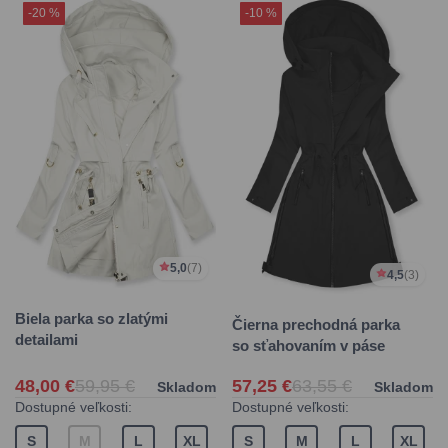
-20 %
-10 %
5,0
(7)
4,5
(3)
Biela parka so zlatými
Čierna prechodná parka
detailami
so sťahovaním v páse
48,00 €
59,95 €
57,25 €
63,55 €
Skladom
Skladom
Dostupné veľkosti:
Dostupné veľkosti:
S
M
L
XL
S
M
L
XL