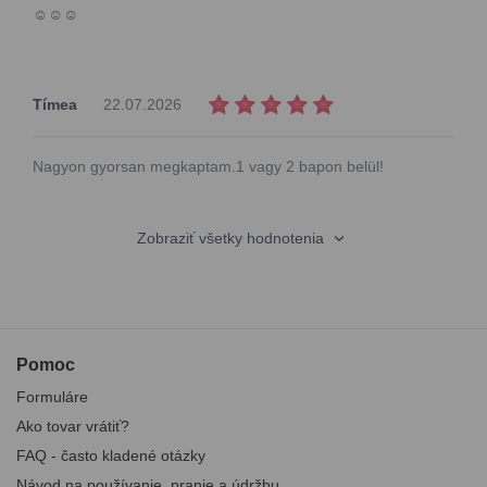
☺️☺️☺️
Tímea
22.07.2026
Nagyon gyorsan megkaptam.1 vagy 2 bapon belül!
Zobraziť všetky hodnotenia
Pomoc
Formuláre
Ako tovar vrátiť?
FAQ - často kladené otázky
Návod na používanie, pranie a údržbu