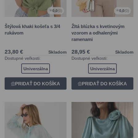
0,0
(0)
0,0
(0)
Štýlová khaki košeľa s 3/4
Žltá blúzka s kvetinovým
rukávom
vzorom a odhalenými
ramenami
23,80 €
28,95 €
Skladom
Skladom
Dostupné veľkosti:
Dostupné veľkosti:
Univerzálna
Univerzálna