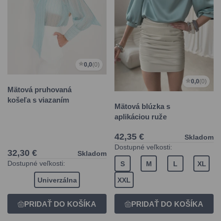
0,0
(0)
0,0
(0)
Mätová pruhovaná
košeľa s viazaním
Mätová blúzka s
aplikáciou ruže
42,35 €
Skladom
Dostupné veľkosti:
32,30 €
Skladom
Dostupné veľkosti:
S
M
L
XL
Univerzálna
XXL