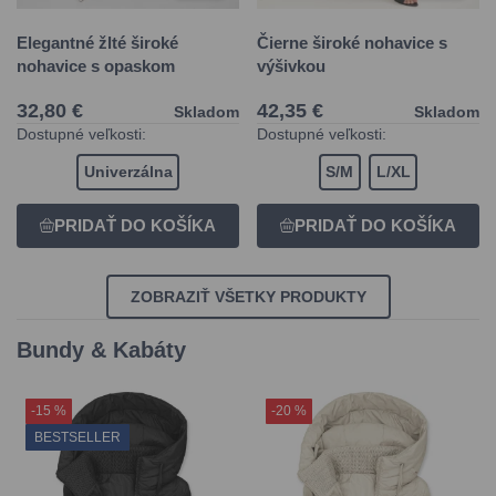
Elegantné žlté široké
Čierne široké nohavice s
nohavice s opaskom
výšivkou
32,80 €
42,35 €
Skladom
Skladom
Dostupné veľkosti:
Dostupné veľkosti:
Univerzálna
S/M
L/XL
ZOBRAZIŤ VŠETKY PRODUKTY
Bundy & Kabáty
-15 %
-20 %
BESTSELLER