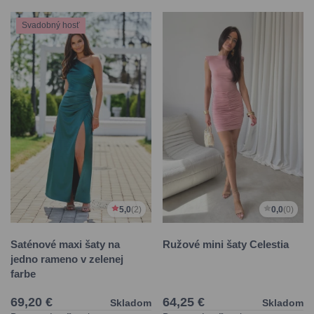
Svadobný hosť
5,0
(2)
0,0
(0)
Saténové maxi šaty na
Ružové mini šaty Celestia
jedno rameno v zelenej
farbe
69,20 €
64,25 €
Skladom
Skladom