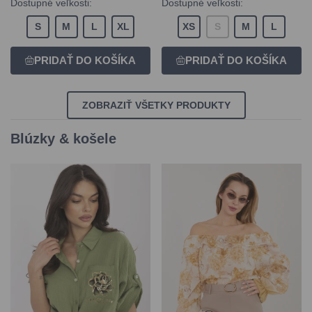
Dostupné veľkosti:
Dostupné veľkosti:
S
M
L
XL
XS
S
M
L
ZOBRAZIŤ VŠETKY PRODUKTY
Blúzky & košele