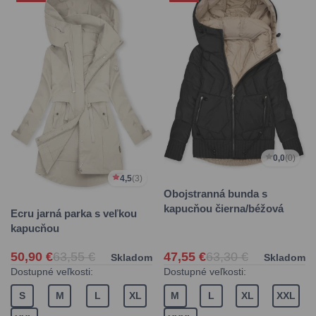
0,0
(0)
4,5
(3)
Obojstranná bunda s
kapucňou čierna/béžová
Ecru jarná parka s veľkou
kapucňou
50,90 €
63,55 €
47,55 €
63,30 €
Skladom
Skladom
Dostupné veľkosti:
Dostupné veľkosti:
S
M
L
XL
M
L
XL
XXL