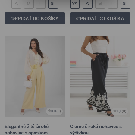
S
M
L
XL
XS
S
M
L
XL
0,0
(0)
0,0
(0)
Elegantné žlté široké
Čierne široké nohavice s
nohavice s opaskom
výšivkou