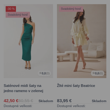
-30 %
Svadobný hosť
Svadobný hosť
0,0
(0)
0,0
(0)
Saténové midi šaty na
Žlté mini šaty Beatrice
jedno rameno v zelenej
42,50 €
60,55 €
83,95 €
Skladom
Skladom
Dostupné veľkosti:
Dostupné veľkosti: