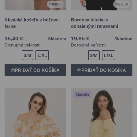
0,0
(0)
0,0
(0)
Klasická košeľa v béžovej
Bordová blúzka s
farbe
odhalenými ramenami
35,40 €
19,85 €
Skladom
Skladom
Dostupné veľkosti:
Dostupné veľkosti:
S/M
L/XL
S/M
L/XL
Mušelín