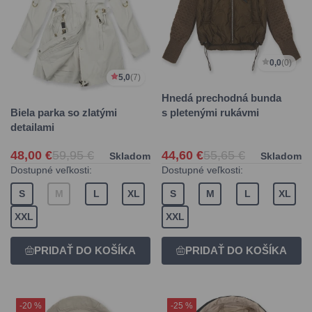
0,0
(0)
5,0
(7)
Hnedá prechodná bunda
Biela parka so zlatými
s pletenými rukávmi
detailami
48,00 €
59,95 €
44,60 €
55,65 €
Skladom
Skladom
Dostupné veľkosti:
Dostupné veľkosti:
S
M
L
XL
S
M
L
XL
XXL
XXL
-20 %
-25 %