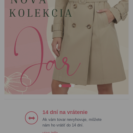
ŠATY
BUNDY & KABÁTY
BLÚZKY & KOŠELE
NOHAVICE
14 dní na vrátenie
Ak vám tovar nevyhovuje, môžete
nám ho vrátiť do 14 dní.
viac info