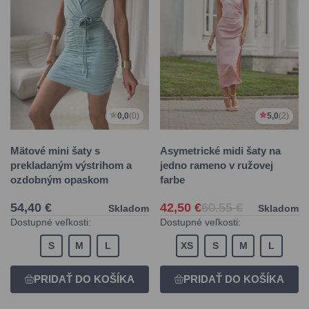
0,0
(0)
5,0
(2)
Mätové mini šaty s
Asymetrické midi šaty na
prekladaným výstrihom a
jedno rameno v ružovej
ozdobným opaskom
farbe
54,40 €
42,50 €
60,55 €
Skladom
Skladom
Dostupné veľkosti:
Dostupné veľkosti:
S
M
L
XS
S
M
L