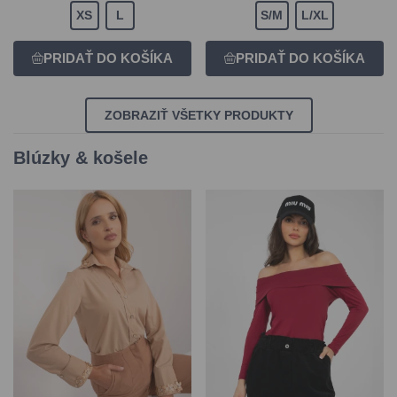
XS
L
S/M
L/XL
ZOBRAZIŤ VŠETKY PRODUKTY
Blúzky & košele