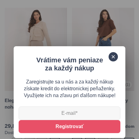
Vrátime vám peniaze
za každý nákup
Zaregistrujte sa u nás a za každý nákup
0,0
(0)
5,0
(1)
získate kredit do elektronickej peňaženky.
Využijete ich na zľavu pri ďalšom nákupe!
Elegantné béžové
Dámske balloon fit džínsy
nohavice
s vysokým pásom,
tmavomodré
29,80 €
39,65 €
Skladom
Registrovať
Skladom
Dostupné veľkosti:
Dostupné veľkosti: