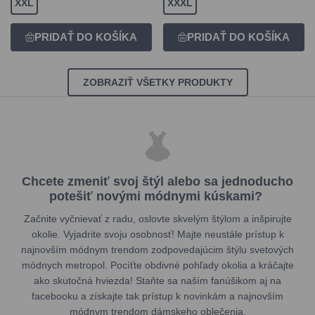
XXL
XXXL
ZOBRAZIŤ VŠETKY PRODUKTY
Chcete zmeniť svoj štýl alebo sa jednoducho
potešiť novými módnymi kúskami?
Začnite vyčnievať z radu, oslovte skvelým štýlom a inšpirujte
okolie. Vyjadrite svoju osobnosť! Majte neustále prístup k
najnovším módnym trendom zodpovedajúcim štýlu svetových
módnych metropol. Pocíťte obdivné pohľady okolia a kráčajte
ako skutočná hviezda! Staňte sa naším fanúšikom aj na
facebooku a získajte tak prístup k novinkám a najnovším
módnym trendom dámskeho oblečenia.