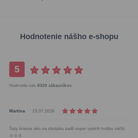
Hodnotenie nášho e-shopu
5
Hodnotilo nás
8320 zákazníkov
Martina
23.07.2026
Šaty krásne ako na obrázku sadli super výstrih trošku väčší
☺️☺️☺️