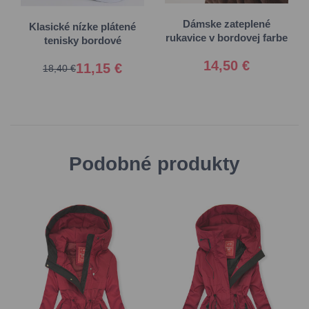
L/XL
39
40
Dámske zateplené
Klasické nízke plátené
rukavice v bordovej farbe
tenisky bordové
14,50 €
11,15 €
18,40 €
Podobné produkty