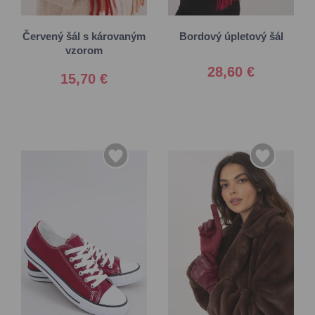
Univerzálna
Univerzálna
Červený šál s károvaným
Bordový úpletový šál
vzorom
28,60 €
15,70 €
S/M
37
38