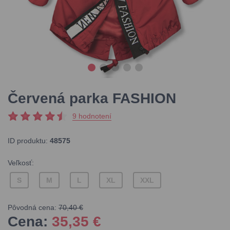
Červená parka FASHION
9 hodnotení
ID produktu:
48575
Veľkosť:
S
M
L
XL
XXL
Pôvodná cena:
70,40 €
Cena:
35,35
€