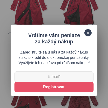
Prechodná bunda v predĺženom
Červená prechodná bunda
Vrátime vám peniaze
strihu červená
FASHION
za každý nákup
51,20 €
51,20 €
Zaregistrujte sa u nás a za každý nákup
získate kredit do elektronickej peňaženky.
Využijete ich na zľavu pri ďalšom nákupe!
Registrovať