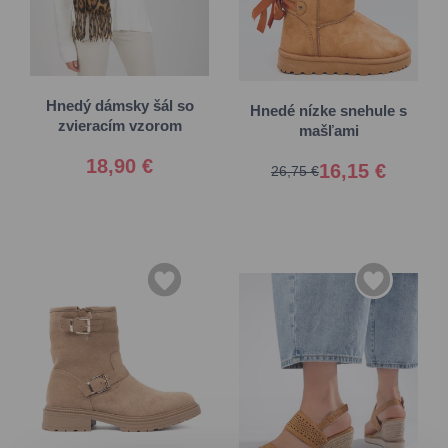
Univerzálna
38
40
Hnedý dámsky šál so
Hnedé nízke snehule s
zvieracím vzorom
mašľami
18,90 €
16,15 €
26,75 €
36
37