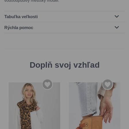
vodoodpudivý mestský model.
Tabuľka veľkosti
Rýchla pomoc
Doplň svoj vzhľad