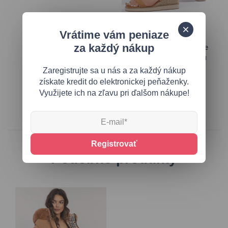
36
37
38
39
38
39
40
41
Vrátime vám peniaze
40
41
za každý nákup
Karamelové členkové
Hnedé dámske sandále
čižmy so zlatými
na klinovom podpätku
ozdobnými prackami
Zaregistrujte sa u nás a za každý nákup
14,20 €
23,45 €
získate kredit do elektronickej peňaženky.
23,35 €
38,70 €
Využijete ich na zľavu pri ďalšom nákupe!
Registrovať
Podobné produkty