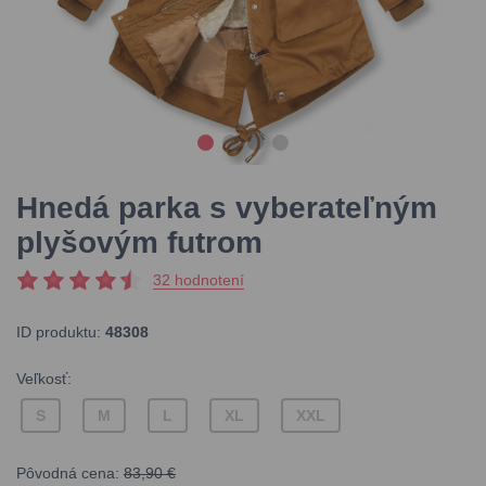
Hnedá parka s vyberateľným
plyšovým futrom
32 hodnotení
ID produktu:
48308
Veľkosť:
S
M
L
XL
XXL
Pôvodná cena:
83,90 €