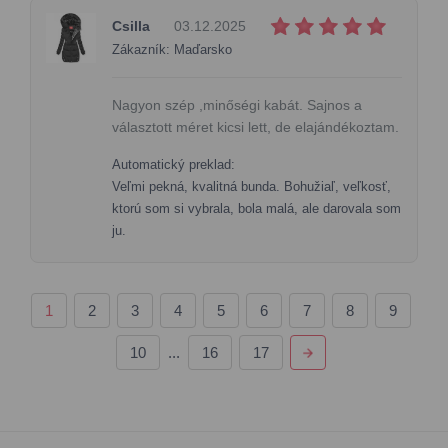
Csilla
03.12.2025
Zákazník: Maďarsko
Nagyon szép ,minőségi kabát. Sajnos a
választott méret kicsi lett, de elajándékoztam.
Automatický preklad:
Veľmi pekná, kvalitná bunda. Bohužiaľ, veľkosť,
ktorú som si vybrala, bola malá, ale darovala som
ju.
1
2
3
4
5
6
7
8
9
10
...
16
17