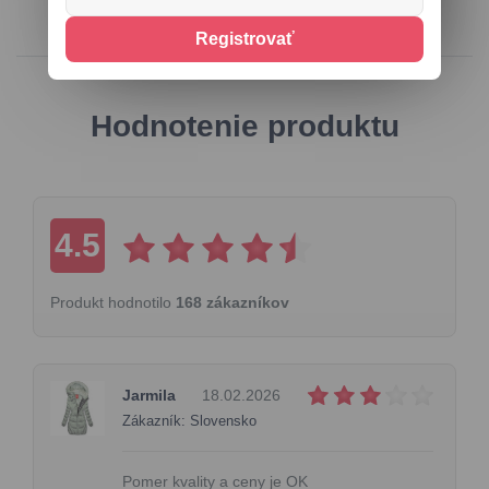
Registrovať
Hodnotenie produktu
4.5
Produkt hodnotilo
168 zákazníkov
Jarmila
18.02.2026
Zákazník: Slovensko
Pomer kvality a ceny je OK