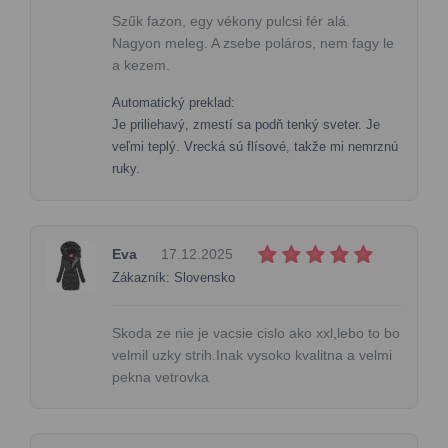
Szűk fazon, egy vékony pulcsi fér alá.
Nagyon meleg. A zsebe poláros, nem fagy le
a kezem.
Automatický preklad:
Je priliehavý, zmestí sa podň tenký sveter. Je
veľmi teplý. Vrecká sú flísové, takže mi nemrznú
ruky.
Eva
17.12.2025
Zákazník: Slovensko
Skoda ze nie je vacsie cislo ako xxl,lebo to bo
velmil uzky strih.Inak vysoko kvalitna a velmi
pekna vetrovka