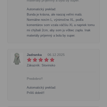
materiály příjemný a byla by super.
Automatický preklad:
Bunda je krásna, ale naozaj veľmi malá.
Normálne nosím L, výnimočne XL, podľa
komentárov som vzala väčšiu XL a napriek tomu
mi chýbali 2cm, aby som ju vôbec zapla. Inak
materiály príjemný a bola by super.
Jadranka
06.12.2025
Zákazník: Slovinsko
Predobro!!
Automatický preklad:
Príliš dobré!!