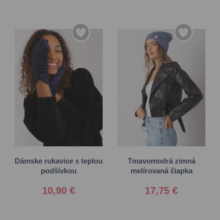
S/M
L/XL
Univerzálna
Dámske rukavice s teplou
Tmavomodrá zimná
podšívkou
melírovaná čiapka
10,90 €
17,75 €