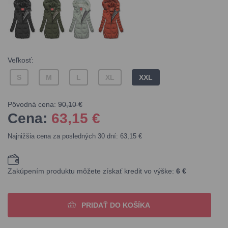
Veľkosť:
S
M
L
XL
XXL
Pôvodná cena:
90,10 €
Cena:
63,15
€
Najnižšia cena za posledných 30 dní: 63,15 €
Zakúpením produktu môžete získať kredit vo výške:
6 €
PRIDAŤ DO KOŠÍKA