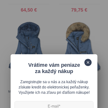
64,50 €
79,75 €
Vrátime vám peniaze
za každý nákup
Zaregistrujte sa u nás a za každý nákup
získate kredit do elektronickej peňaženky.
Modrá zimná bunda s opaskom
Zimná bunda/parka so
Využijete ich na zľavu pri ďalšom nákupe!
sťahovaním v páse modrá
75,60 €
71,30 €