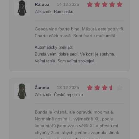
Raluca
14.12.2025
Zákazník: Rumunsko
Geaca vine foarte bine. Măsură este potrivită.
Foarte călduroasă. Sunt foarte mulțumită.
Automatický preklad:
Bunda veľmi dobre sedí. Veľkosť je správna.
Veľmi teplá. Som veľmi spokojná.
Žaneta
13.12.2025
Zákazník: Česká republika
Bunda je krásná, ale opravdu moc malá.
Normálně nosím L, výjimečně XL, podle
komentářů jsem vzala větší XL a přesto mi
chyběly 2cm, abych ji vůbec zapnula. Jinak