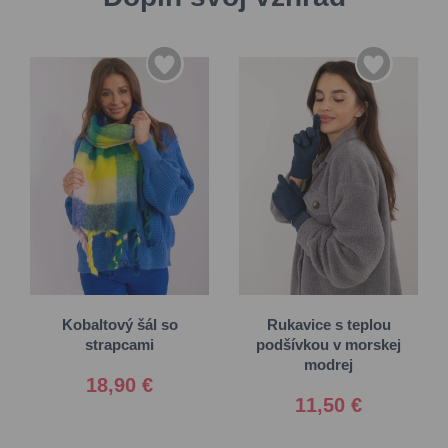
S/M
Univerzálna
L/XL
Kobaltový šál so
Rukavice s teplou
strapcami
podšívkou v morskej
modrej
18,90 €
11,50 €