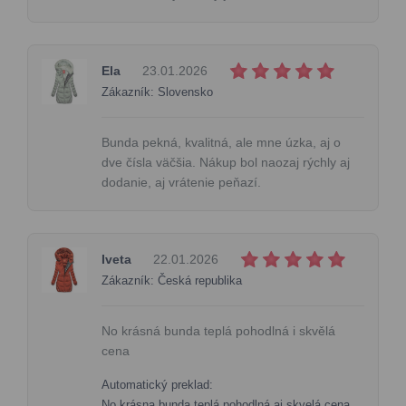
Ela
23.01.2026
Zákazník: Slovensko
Bunda pekná, kvalitná, ale mne úzka, aj o
dve čísla väčšia. Nákup bol naozaj rýchly aj
dodanie, aj vrátenie peňazí.
Iveta
22.01.2026
Zákazník: Česká republika
No krásná bunda teplá pohodlná i skvělá
cena
Automatický preklad:
No krásna bunda teplá pohodlná aj skvelá cena