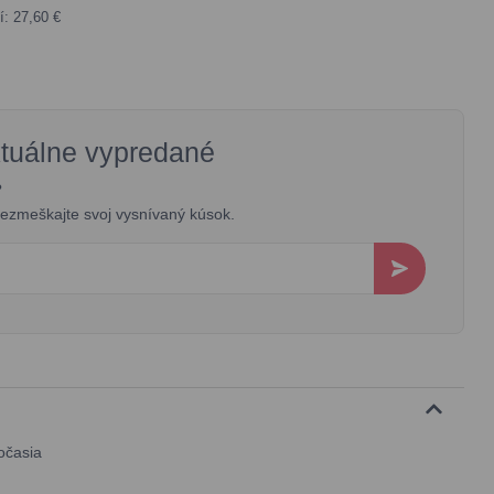
í: 27,60 €
ktuálne vypredané
?
 nezmeškajte svoj vysnívaný kúsok.
očasia