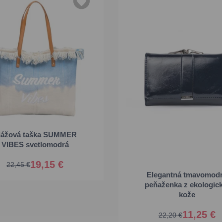
lážová taška SUMMER
Univerzálna
VIBES svetlomodrá
19,15 €
22,45 €
Elegantná tmavomod
peňaženka z ekologick
Univerzálna
kože
11,25 €
22,20 €