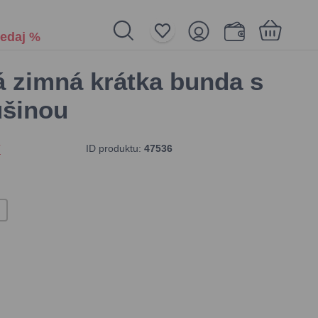
edaj %
zimná krátka bunda s
Nákupný košík je prázdny
ušinou
ID produktu:
47536
í