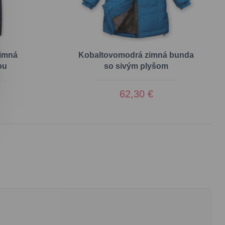
imná
Kobaltovomodrá zimná bunda
ou
so sivým plyšom
62,30 €