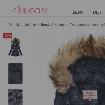
ŽENY
DETI
Dámske oblečenie
»
Bundy & Kabáty
»
Tmavomodrá zimná krá
-60%