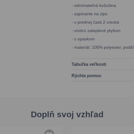
- odnímateľná kožušina
- zapínanie na zips
- v prednej časti 2 vrecká
- vnútro zateplené plyšom
- s opaskom
- materiál: 100% polyester, podš
Tabuľka veľkosti
Rýchla pomoc
Doplň svoj vzhľad