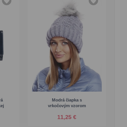
rá
Modrá čiapka s
Univerzálna
ej
vrkočovým vzorom
11,25 €