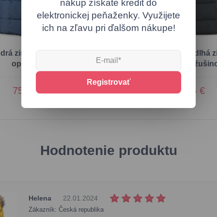
nákup získate kredit do
elektronickej peňaženky. Využijete
ich na zľavu pri ďalšom nákupe!
drá zimná bunda s
Tmavomodrá dlhá z
opaskom
bunda s kožušin
Registrovať
75,60 €
79,75 €
Hodnotenie produktu
Helena
22.01.2024
Zákazník: Česká republika