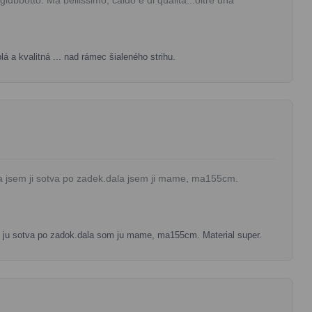
plá a kvalitná ... nad rámec šialeného strihu.
a jsem ji sotva po zadek.dala jsem ji mame, ma155cm.
 ju sotva po zadok.dala som ju mame, ma155cm. Material super.