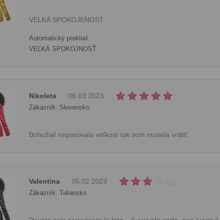
VELKÁ SPOKOJENOST
Automatický preklad:
VEĽKÁ SPOKOJNOSŤ
Nikoleta
06.03.2023
Zákazník: Slovensko
Bohužiaľ nepasovala veľkosť tak som musela vrátiť
Valentina
05.02.2023
Zákazník: Taliansko
Dovete solo correggere la foto... è arrivato corto, non lungo il