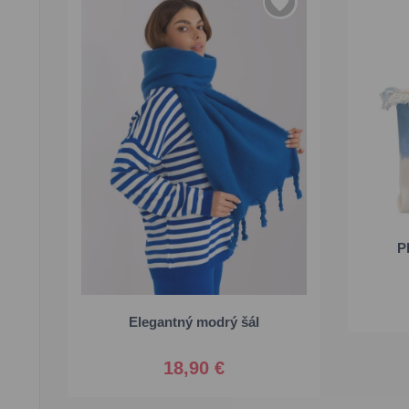
P
Univerzálna
Elegantný modrý šál
18,90 €