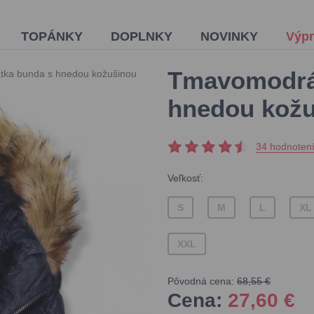
TOPÁNKY
DOPLNKY
NOVINKY
Výpr
Tmavomodrá 
tka bunda s hnedou kožušinou
hnedou kož
34 hodnoten
Veľkosť:
S
M
L
XL
XXL
Pôvodná cena:
68,55 €
Cena:
27,60
€