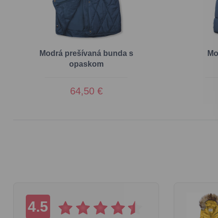
Modrá prešívaná bunda s
Mo
opaskom
64,50 €
4.5