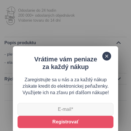
Odoslanie do 24 hodín
200 000+ odoslaných objednávok
Vrátenie tovaru do 14 dní
Popis produktu
- pletená čiapka z brmbolcom
Vrátime vám peniaze
- elastický materiál
za každý nákup
Rýchla pomoc
Zaregistrujte sa u nás a za každý nákup
získate kredit do elektronickej peňaženky.
Využijete ich na zľavu pri ďalšom nákupe!
Podobné produkty
Registrovať