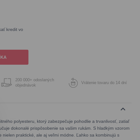
ť kredit vo
ÍKA
200 000+ odoslaných
Vrátenie tovaru do 14 dní
objednávok
itného polyesteru, ktorý zabezpečuje pohodlie a trvanlivosť, zatiaľ
učuje dokonalé prispôsobenie sa vašim rukám. S hladkým vzorom
ice nielen praktické, ale aj veľmi módne. Ľahko sa kombinujú s