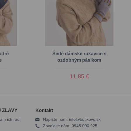
odré
Šedé dámske rukavice s
e
ozdobným pásikom
11,85 €
J ZĽAVY
Kontakt
ám ich radi
Napíšte nám:
info@butikovo.sk
Zavolajte nám:
0948 000 925