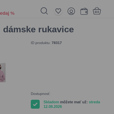
edaj %
i dámske rukavice
Nákupný košík je prázdny
ID produktu:
78317
Dostupnosť:
Skladom
môžete mať už:
streda
12.08.2026