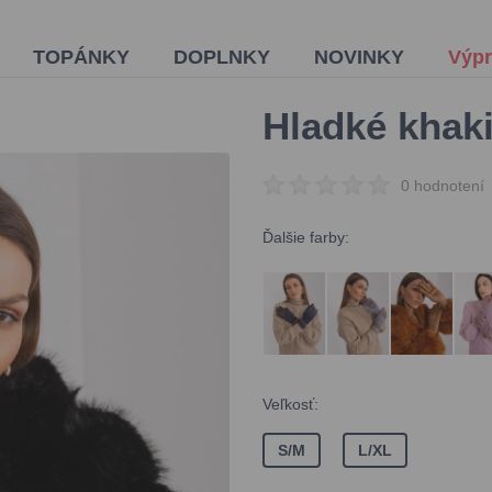
TOPÁNKY
DOPLNKY
NOVINKY
Výpr
Hladké khak
0 hodnotení
Ďalšie farby:
Veľkosť:
S/M
L/XL