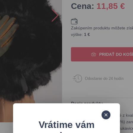
Cena:
11,85
€
Zakúpením produktu môžete získa
výške:
1 €
PRIDAŤ DO KOŠ
Odoslanie do 24 hodín
Popis produktu
Tieto rukavice sú vyrobené z kval
Vrátime vám
čo prídavok spandexu (10%) zar
a v štýlovej farbe sú tieto rukav