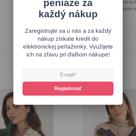
peniaze za
rôznymi outfitmi a sú vhodné na 
°C, čo zaručuje ich jednoduchú ú
každý nákup
svojho šatníka!
Zaregistrujte sa u nás a za každý
Rýchla pomoc
nákup získate kredit do
elektronickej peňaženky. Využijete
ich na zľavu pri ďalšom nákupe!
Podobné produkty
Registrovať