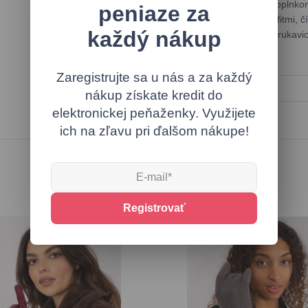
zateplením sú ideálnym doplnkom
peniaze za
kombinovali s rôznymi outfitmi, 
každý nákup
pohodlie a štýl, ktorý tieto ruk
údržbu.
Zaregistrujte sa u nás a za každý
Rýchla pomoc
nákup získate kredit do
elektronickej peňaženky. Využijete
ich na zľavu pri ďalšom nákupe!
Podobné produkty
Registrovať