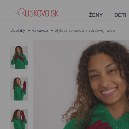
ŽENY
DETI
Doplnky
»
Rukavice
»
Štýlové rukavice v bordovej farbe