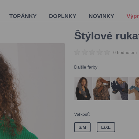
TOPÁNKY
DOPLNKY
NOVINKY
Výpr
Štýlové ruka
0 hodnotení
Ďalšie farby:
Veľkosť:
S/M
L/XL