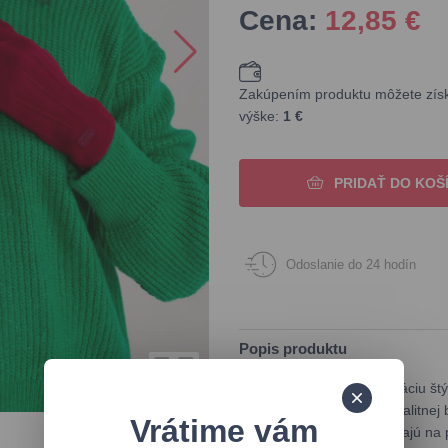
Cena:
12,85
€
Zakúpením produktu môžete získa
výške:
1 €
PRIDAŤ DO KOŠ
Odoslanie do 24 hodín
Popis produktu
Objavte dokonalú kombináciu štýl
rukavice sú vyrobené z kvalitnej 
Vrátime vám
polyester a elastan pridávajú na