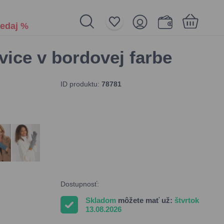
edaj %
vice v bordovej farbe
Nákupný košík je prázdny
ID produktu:
78781
Dostupnosť:
Skladom
môžete mať už:
štvrtok
13.08.2026