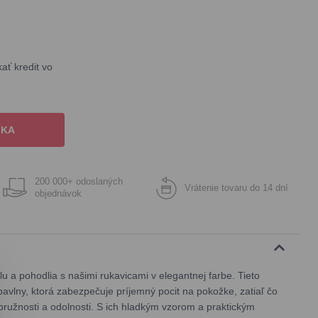
ť kredit vo
ÍKA
200 000+ odoslaných
Vrátenie tovaru do 14 dní
objednávok
u a pohodlia s našimi rukavicami v elegantnej farbe. Tieto
bavlny, ktorá zabezpečuje príjemný pocit na pokožke, zatiaľ čo
 pružnosti a odolnosti. S ich hladkým vzorom a praktickým