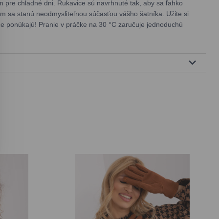
 pre chladné dni. Rukavice sú navrhnuté tak, aby sa ľahko
čím sa stanú neodmysliteľnou súčasťou vášho šatníka. Užite si
avice ponúkajú! Pranie v práčke na 30 °C zaručuje jednoduchú