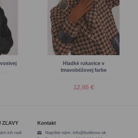
vosivej
Hladké rukavice v
tmavobéžovej farbe
12,85 €
J ZĽAVY
Kontakt
ám ich radi
Napíšte nám:
info@butikovo.sk