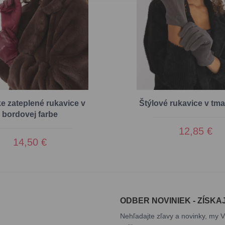
 zateplené rukavice v
Štýlové rukavice v tma
bordovej farbe
12,85 €
14,50 €
ODBER NOVINIEK - ZÍSKA
Nehľadajte zľavy a novinky, my V