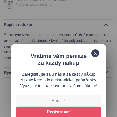
200 000+ odoslaných objednávok
Vrátenie tovaru do 14 dní
Popis produktu
S hladkým vzorom a zaujímavou textúrou sú ideálnym doplnkom
pre chladné dni. Vyrobené z kvalitného polyuretánu, polyesteru a
spandexu, tieto rukavice ponúkajú nielen ochranu pred chladom,
ale aj pohodlné nosenie. Nezabudnite na ich teplú podšívku,
Vrátime vám peniaze
ktorá zabezpečí, že vaše ruky zostanú v teple a pohodlí.
za každý nákup
Rýchla pomoc
Zaregistrujte sa u nás a za každý nákup
získate kredit do elektronickej peňaženky.
Využijete ich na zľavu pri ďalšom nákupe!
Podobné produkty
Registrovať