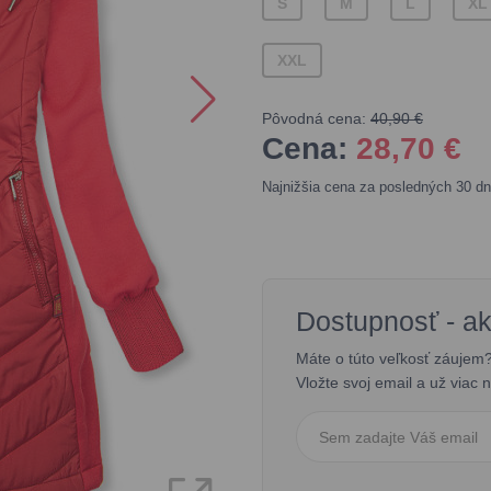
S
M
L
XL
XXL
Pôvodná cena:
40,90 €
Cena:
28,70
€
Najnižšia cena za posledných 30 dn
Dostupnosť - a
Máte o túto veľkosť záujem
Vložte svoj email a už viac