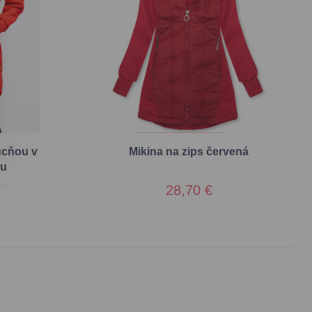
ucňou v
Mikina na zips červená
hu
28,70 €