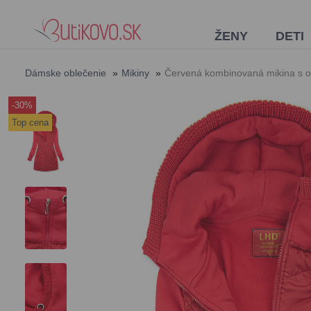
ŽENY
DETI
Dámske oblečenie
»
Mikiny
»
Červená kombinovaná mikina s 
-30%
Top cena