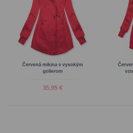
Červená mikina s vysokým
Červen
golierom
vz
35,95 €