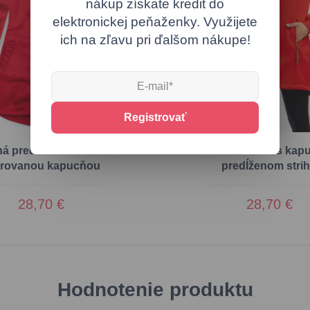
nákup získate kredit do
elektronickej peňaženky. Využijete
ich na zľavu pri ďalšom nákupe!
Registrovať
á predĺžená mikina so
Červená mikina s kap
orovanou kapucňou
predĺženom stri
28,70 €
28,70 €
Hodnotenie produktu