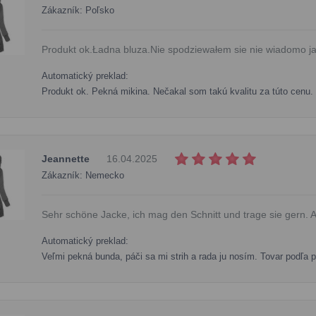
Zákazník: Poľsko
Produkt ok.Ładna bluza.Nie spodziewałem sie nie wiadomo jaki
Automatický preklad:
Produkt ok. Pekná mikina. Nečakal som takú kvalitu za túto cenu.
Jeannette
16.04.2025
Zákazník: Nemecko
Sehr schöne Jacke, ich mag den Schnitt und trage sie gern. Ar
Automatický preklad:
Veľmi pekná bunda, páči sa mi strih a rada ju nosím. Tovar podľa p