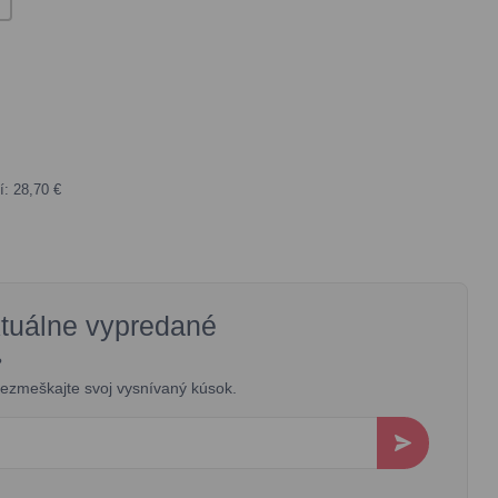
í: 28,70 €
ktuálne vypredané
?
 nezmeškajte svoj vysnívaný kúsok.