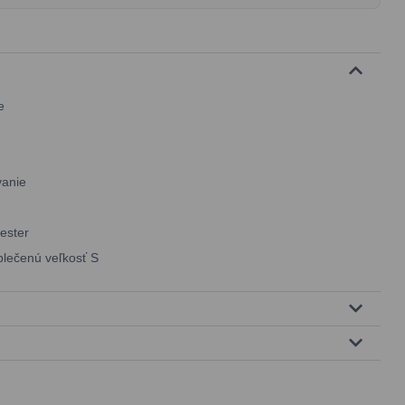
ie
vanie
ester
blečenú veľkosť S