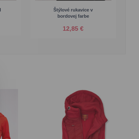
l
Štýlové rukavice v
S/M
L/XL
bordovej farbe
12,85 €