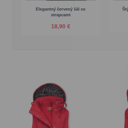
Elegantný červený šál so
Št
Univerzálna
strapcami
18,90 €