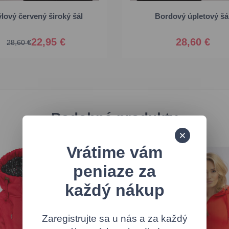
Univerzálna
Univerzálna
ýlový červený široký šál
Bordový úpletový šá
22,95 €
28,60 €
28,60 €
Podobné produkty
Vrátime vám
peniaze za
každý nákup
Zaregistrujte sa u nás a za každý