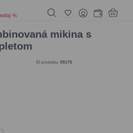
edaj %
binovaná mikina s
Nákupný košík je prázdny
pletom
ID produktu:
55175
í