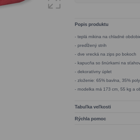
Popis produktu
- teplá mikina na chladné obdob
- predĺžený strih
- dve vrecká na zips po bokoch
- kapucňa so šnúrkami na sťaho
- dekoratívny úplet
- zloženie: 65% bavlna, 35% poly
- modelka má 173 cm, 55 kg a o
Tabuľka veľkosti
Rýchla pomoc