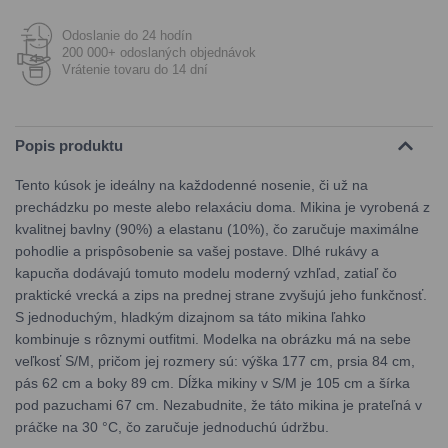
Odoslanie do 24 hodín
200 000+ odoslaných objednávok
Vrátenie tovaru do 14 dní
Popis produktu
Tento kúsok je ideálny na každodenné nosenie, či už na
prechádzku po meste alebo relaxáciu doma. Mikina je vyrobená z
kvalitnej bavlny (90%) a elastanu (10%), čo zaručuje maximálne
pohodlie a prispôsobenie sa vašej postave. Dlhé rukávy a
kapucňa dodávajú tomuto modelu moderný vzhľad, zatiaľ čo
praktické vrecká a zips na prednej strane zvyšujú jeho funkčnosť.
S jednoduchým, hladkým dizajnom sa táto mikina ľahko
kombinuje s rôznymi outfitmi. Modelka na obrázku má na sebe
veľkosť S/M, pričom jej rozmery sú: výška 177 cm, prsia 84 cm,
pás 62 cm a boky 89 cm. Dĺžka mikiny v S/M je 105 cm a šírka
pod pazuchami 67 cm. Nezabudnite, že táto mikina je prateľná v
práčke na 30 °C, čo zaručuje jednoduchú údržbu.