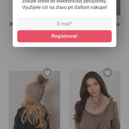
získate kredit do elektronickej peňaženky.
Využijete ich na zľavu pri ďalšom nákupe!
36
Univerzálna
Béžové vysoké lakované
Béžová zateplená čiapka
gumáky
s aplikáciami
Registrovať
11,10 €
17,50 €
21,85 €