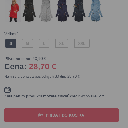
Veľkosť:
S
M
L
XL
XXL
Pôvodná cena:
40,90 €
Cena:
28,70
€
Najnižšia cena za posledných 30 dní: 28,70 €
Zakúpením produktu môžete získať kredit vo výške:
2 €
PRIDAŤ DO KOŠÍKA