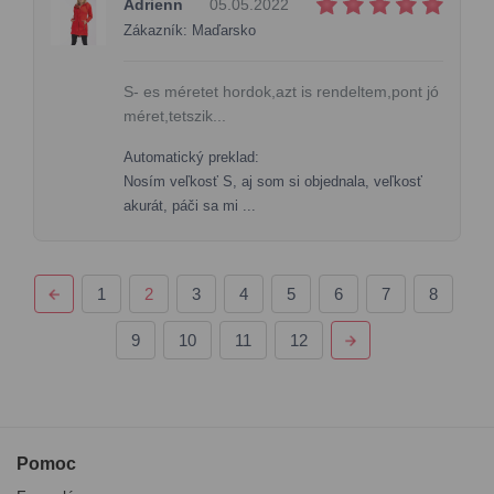
Adrienn
05.05.2022
Zákazník: Maďarsko
S- es méretet hordok,azt is rendeltem,pont jó
méret,tetszik...
Automatický preklad:
Nosím veľkosť S, aj som si objednala, veľkosť
akurát, páči sa mi ...
1
2
3
4
5
6
7
8
9
10
11
12
Pomoc