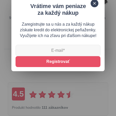
Vrátime vám peniaze
za každý nákup
Svetlosivá predĺžená mikina so
Tmavosivá mikina s vysokým
vzorovanou kapucňou
golierom
Zaregistrujte sa u nás a za každý nákup
získate kredit do elektronickej peňaženky.
28,70 €
35,95 €
Využijete ich na zľavu pri ďalšom nákupe!
Registrovať
Hodnotenie produktu
4.5
Produkt hodnotilo
111 zákazníkov