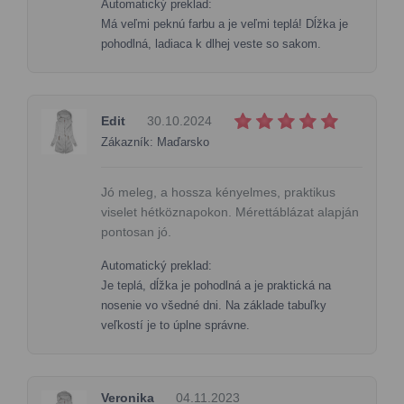
Automatický preklad:
Má veľmi peknú farbu a je veľmi teplá! Dĺžka je
pohodlná, ladiaca k dlhej veste so sakom.
Edit
30.10.2024
Zákazník: Maďarsko
Jó meleg, a hossza kényelmes, praktikus
viselet hétköznapokon. Mérettáblázat alapján
pontosan jó.
Automatický preklad:
Je teplá, dĺžka je pohodlná a je praktická na
nosenie vo všedné dni. Na základe tabuľky
veľkostí je to úplne správne.
Veronika
04.11.2023