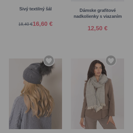
38-42
Sivý textilný šál
Dámske grafitové
nadkolienky s viazaním
16,60 €
18,40 €
12,50 €
Univerzálna
Univerzálna