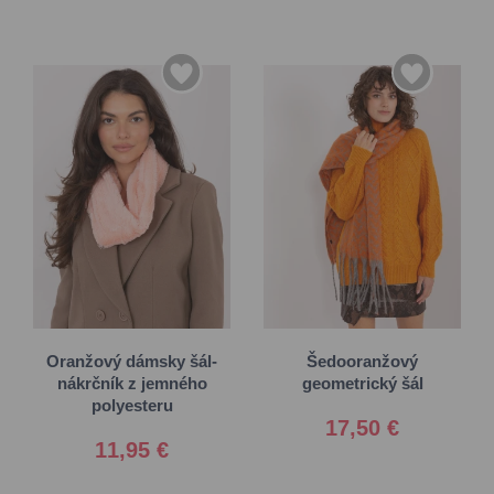
Univerzálna
Univerzálna
Oranžový dámsky šál-
Šedooranžový
nákrčník z jemného
geometrický šál
polyesteru
17,50 €
11,95 €