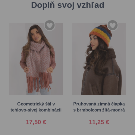
Doplň svoj vzhľad
Univerzálna
Univerzálna
Geometrický šál v
Pruhovaná zimná čiapka
tehlovo-sivej kombinácii
s brmbolcom žltá-modrá
17,50 €
11,25 €