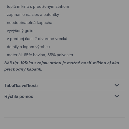
- teplá mikina s predĺženým strihom
- zapínanie na zips a patentky
- neodopínateľná kapucňa
- vyvýšený golier
- v prednej časti 2 otvorené vrecká
- detaily s logom výrobcu
- materiál: 65% bavlna, 35% polyester
Náš tip: Vďaka svojmu strihu je možné nosiť mikinu aj ako
prechodný kabátik.
Tabuľka veľkosti
Rýchla pomoc