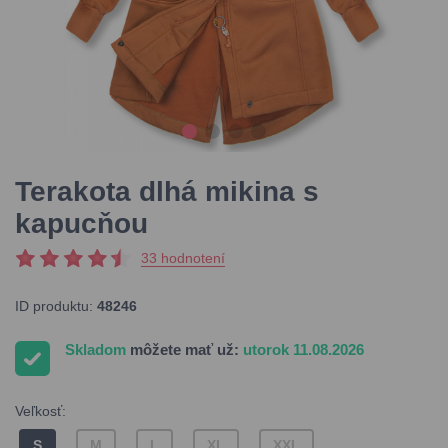
Terakota dlhá mikina s
kapucňou
33 hodnotení
ID produktu:
48246
Skladom
môžete mať už:
utorok 11.08.2026
Veľkosť:
S
M
L
XL
XXL