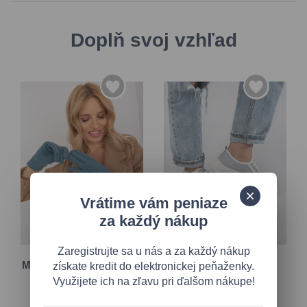
Doplň svoj vzhľad
Vrátime vám peniaze
S/M
37
38
za každý nákup
L/XL
39
Zaregistrujte sa u nás a za každý nákup
Morské modré rukavice s
Svetlomodré dámske
získate kredit do elektronickej peňaženky.
teplou podšívkou
tenisky na platforme
Využijete ich na zľavu pri ďalšom nákupe!
12,85 €
12,05 €
19,85 €