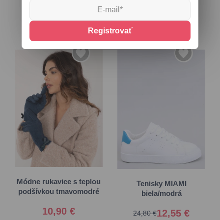
Registrovať
36
37
S/M
38
39
L/XL
40
41
Módne rukavice s teplou
Tenisky MIAMI
podšívkou tmavomodré
biela/modrá
10,90 €
12,55 €
24,80 €