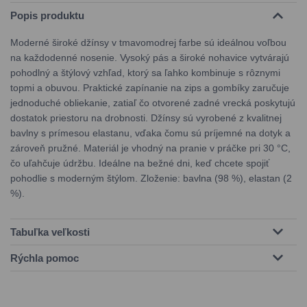
Popis produktu
Moderné široké džínsy v tmavomodrej farbe sú ideálnou voľbou
na každodenné nosenie. Vysoký pás a široké nohavice vytvárajú
pohodlný a štýlový vzhľad, ktorý sa ľahko kombinuje s rôznymi
topmi a obuvou. Praktické zapínanie na zips a gombíky zaručuje
jednoduché obliekanie, zatiaľ čo otvorené zadné vrecká poskytujú
dostatok priestoru na drobnosti. Džínsy sú vyrobené z kvalitnej
bavlny s prímesou elastanu, vďaka čomu sú príjemné na dotyk a
zároveň pružné. Materiál je vhodný na pranie v práčke pri 30 °C,
čo uľahčuje údržbu. Ideálne na bežné dni, keď chcete spojiť
pohodlie s moderným štýlom. Zloženie: bavlna (98 %), elastan (2
%).
Tabuľka veľkosti
Rýchla pomoc