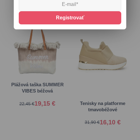
Registrovať
Univerzálna
37
38
Plážová taška SUMMER
VIBES béžová
39
40
19,15 €
Tenisky na platforme
22,45 €
tmavobéžové
16,10 €
31,90 €