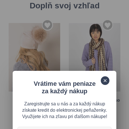
Doplň svoj vzhľad
Vrátime vám peniaze
za každý nákup
Univerzálna
Univerzálna
Svetlobéžová zimná
Béžový vzorovaný šál so
Zaregistrujte sa u nás a za každý nákup
čiapka s brmbolcom
strapcami
získate kredit do elektronickej peňaženky.
Využijete ich na zľavu pri ďalšom nákupe!
17,50 €
10,40 €