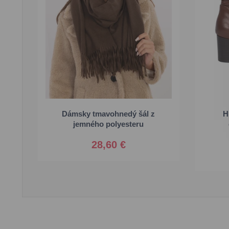
Dámsky tmavohnedý šál z
H
Univerzálna
jemného polyesteru
3
28,60 €