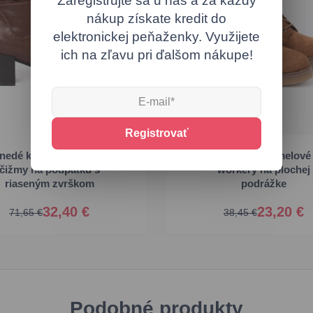
Zaregistrujte sa u nás a za každý
nákup získate kredit do
elektronickej peňaženky. Využijete
ich na zľavu pri ďalšom nákupe!
Registrovať
36
37
38
nedé kožené členkové
Štýlové karamelové
čižmy na podpätku s
workery na plochej
6
37
38
39
40
41
riaseným zvrškom
podrážke
32,40 €
23,20 €
71,65 €
38,45 €
Podobné produkty