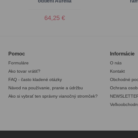
odtieni Aurelia
ram
64,25 €
Pomoc
Informácie
Formuláre
O nás
Ako tovar vrátiť?
Kontakt
FAQ - často kladené otázky
Obchodné po
Návod na používanie, pranie a údržbu
Ochrana osob
Ako si vybrať ten správny vianočný stromček?
NEWSLETTE
Veľkoobchodn