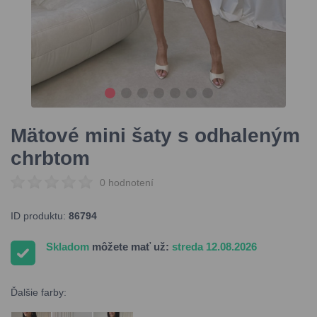
Mätové mini šaty s odhaleným
chrbtom
0 hodnotení
ID produktu:
86794
Skladom
môžete mať už:
streda 12.08.2026
Ďalšie farby: