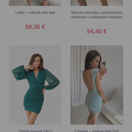
Catlin – mätové mini šaty
Mätové mini šaty s prekladaným
výstrihom a ozdobným opaskom
59,35 €
54,40 €
Zelené riasené šaty s
Celestia – mätové mini šaty