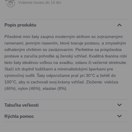
Vrátenie tovaru do 14 dní
Popis produktu
Pôsobivé mini šaty zaujmú moderným strihom so zvýraznenými
ramenami, jemným riasením, ktoré tvaruje postavu, a zmyselným
odhaleným chrbtom so zaväzovaním. Perfektne sa prispôsobia
postave a zaručia pohodlie aj ženský vzhľad. Kvalitná tkanina robí
tieto šaty ideálnou voľbou na svadbu, oslavu či večerné stretnutie.
Stačí ich doplniť lodičkami a minimalistickými šperkami pre
výnimočný outfit. Šaty odporúčame prať pri 30°C a žehliť do
100°C, aby si zachovali svoj krásny vzhľad. Zloženie: viskóza
(46%), nylon (46%), elastan (8%).
Tabuľka veľkosti
Rýchla pomoc