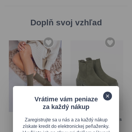
Doplň svoj vzhľad
36
37
Vrátime vám peniaze
38
39
35-38
za každý nákup
40
41
38-41.
Zelené členkové čižmy s
Zaregistrujte sa u nás a za každý nákup
Khaki hrejivé dámske
elastickými vsadkami
získate kredit do elektronickej peňaženky.
ponožky