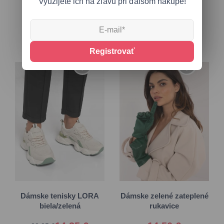
Využijete ich na zľavu pri ďalšom nákupe!
21,20 €
42,10 €
10,15 €
Registrovať
36
37
38
39
S/M
40
41
L/XL
Dámske tenisky LORA
Dámske zelené zateplené
biela/zelená
rukavice