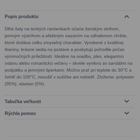
Popis produktu
Dlhé šaty na tenkých ramienkach očaria ženským strihom,
jemným výstrihom a efektným viazaním na odhalenom chrbte,
ktoré dodáva celku zmyselný charakter. Vyrobené z kvalitnej
tkaniny, krásne sedia na postave a poskytujú pohodlie počas
výnimočných príležitostí. Ideálne na svadbu, ples, elegantnú
oslavu alebo romantickú večeru – skvele vyniknú so sandálmi na
podpätku a jemnými šperkami. Možno prať pri teplote do 30°C a
žehliť do 100°C, nesušiť v sušičke ani nebieliť. Zloženie: polyester
(95%), elastan (5%).
Tabuľka veľkosti
Rýchla pomoc