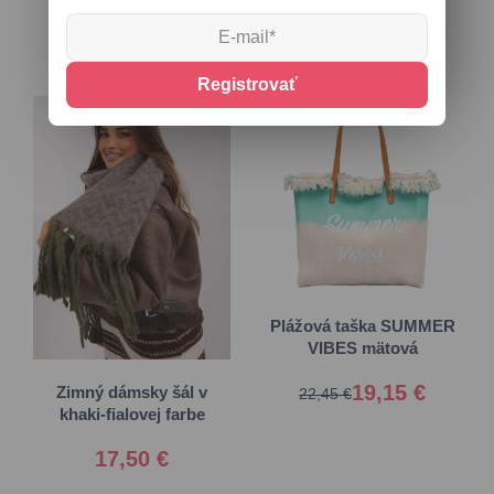
Registrovať
Univerzálna
Plážová taška SUMMER
VIBES mätová
Univerzálna
19,15 €
Zimný dámsky šál v
22,45 €
khaki-fialovej farbe
17,50 €