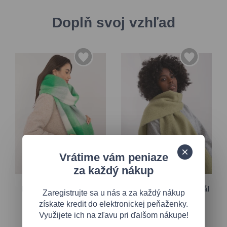
Doplň svoj vzhľad
Vrátime vám peniaze
za každý nákup
Univerzálna
Univerzálna
Elegantný zelený šál s
Elegantný pistáciový šál
Zaregistrujte sa u nás a za každý nákup
kockovaným vzorom
získate kredit do elektronickej peňaženky.
18,90 €
Využijete ich na zľavu pri ďalšom nákupe!
15,70 €