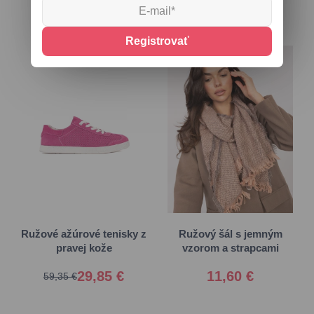
Registrovať
41
Univerzálna
Ružové ažúrové tenisky z
Ružový šál s jemným
pravej kože
vzorom a strapcami
29,85 €
11,60 €
59,35 €