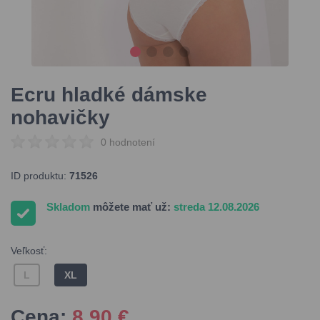
Ecru hladké dámske
nohavičky
0 hodnotení
ID produktu:
71526
Skladom
môžete mať už:
streda 12.08.2026
Veľkosť:
L
XL
Cena:
8,90
€