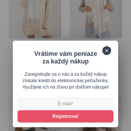
Univerzálna
Univerzálna
Elegantný ecru šál
Ecru jednofarebný
Vrátime vám peniaze
dámsky šál
za každý nákup
18,90 €
22,95 €
28,60 €
Zaregistrujte sa u nás a za každý nákup
získate kredit do elektronickej peňaženky.
Využijete ich na zľavu pri ďalšom nákupe!
Registrovať