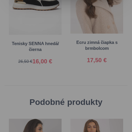
36
37
38
39
Univerzálna
40
41
Ecru zimná čiapka s
Tenisky SENNA hnedá/
brmbolcom
čierna
17,50 €
16,00 €
26,50 €
Podobné produkty