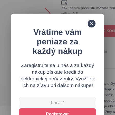
Zakúpením produktu môžete získa
výške:
2 €
Vrátime vám
PRIDAŤ DO KOŠ
peniaze za
každý nákup
Odoslanie do 24 hodín
Zaregistrujte sa u nás a za každý
nákup získate kredit do
Popis produktu
elektronickej peňaženky. Využijete
Objavte dokonalú kombináciu štýl
ich na zľavu pri ďalšom nákupe!
sú vyrobené z kvalitnej ekologic
ideálne na každodenné nosenie, 
prispôsobenie. S plochým podpät
zimu. Zips na boku uľahčuje obúv
stabilitu a pohodlie. Tieto čižm
Registrovať