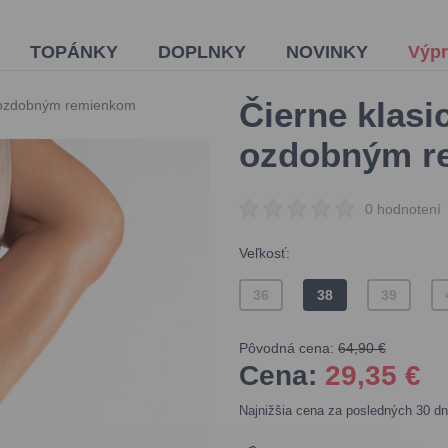
TOPÁNKY
DOPLNKY
NOVINKY
Výpr
Čierne klasi
s ozdobným remienkom
ozdobným r
0 hodnotení
Veľkosť:
36
38
39
Pôvodná cena:
64,90 €
Cena:
29,35
€
Najnižšia cena za posledných 30 dn