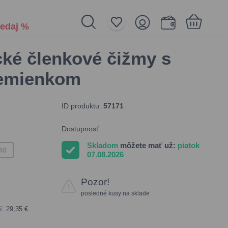
edaj %
cké členkové čižmy s
Nákupný košík je prázdny
emienkom
ID produktu:
57171
Dostupnosť:
Skladom
môžete mať už:
piatok
40
07.08.2026
Pozor!
posledné kusy na sklade
í: 29,35 €