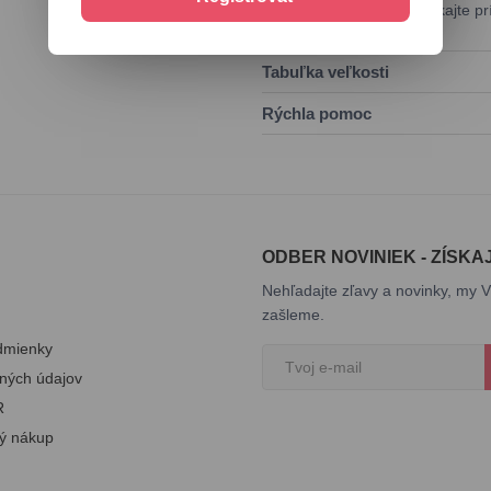
rôznymi outfitmi. Nezmeškajte prí
Tabuľka veľkosti
Rýchla pomoc
ODBER NOVINIEK - ZÍSKA
Nehľadajte zľavy a novinky, my V
zašleme.
dmienky
ných údajov
R
ý nákup