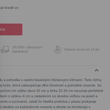
ť kredit vo
ÍKA
200 000+ odoslaných
Vrátenie tovaru do 14 dní
objednávok
u a pohodlia s našimi klasickými členkovými čižmami. Tieto čižmy
kej kože, ktorá zabezpečuje dlhú životnosť a pohodlné nosenie. Sú
pričom ich výška obuvi 15 cm a šírka 22-24 cm zaručuje perfektné
kom s výškou 4 cm a zateplením sú skvelou voľbou na jeseň a
anie a vyzúvanie, zatiaľ čo hladká podošva z plastu poskytuje
y sú ideálne na každodenné nosenie a skvele sa kombinujú s