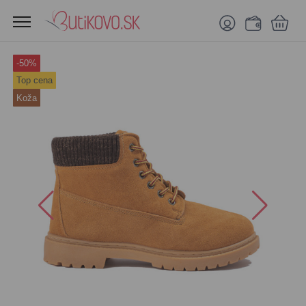
-50%
Top cena
Koža