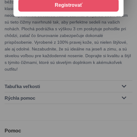
béžové čižmy sú ideálne na každodenné nosenie, pričom ich
Registrovať
klasický dizajn a kvalitné spracovanie zaručujú, že sa stanú
neodmysliteľnou súčasťou vášho šatníka. S výškou obuvi 11 cm
sú tieto čižmy navrhnuté tak, aby perfektne sedeli na vašich
nohách. Plochá podrážka s výškou 3 cm poskytuje pohodlie pri
chôdzi, zatiaľ čo šnurovanie zabezpečuje dokonalé
prispôsobenie. Vyrobené z 100% pravej kože, sú nielen štýlové,
ale aj odolné. Nezabudnite, že sú ideálne na jeseň a zimu, a sú
skvelou voľbou pre každodenné nosenie. Doprajte si kvalitu a štýl
s týmito čižmami, ktoré sú skvelým doplnkom k akémukoľvek
outfitu!
Tabuľka veľkosti
Rýchla pomoc
Pomoc