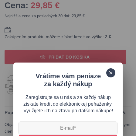
Cena:
29,85
€
Najnižšia cena za posledných 30 dní: 29,85 €
Zakúpením produktu môžete získať kredit vo výške:
2 €
PRIDAŤ DO KOŠÍKA
Vrátime vám peniaze
Odoslanie do 24 hodín
za každý nákup
200 000+ odoslaných objednávok
Vrátenie tovaru do 14 dní
Zaregistrujte sa u nás a za každý nákup
získate kredit do elektronickej peňaženky.
Využijete ich na zľavu pri ďalšom nákupe!
Popis produktu
Objavte dokonalú kombináciu štýlu a pohodlia s našimi dámskymi
členkovými čižmami z pravej kože Shelovet. Tieto elegantné