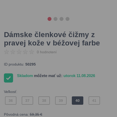
Dámske členkové čižmy z
pravej kože v béžovej farbe
0 hodnotení
ID produktu:
50295
Skladom
môžete mať už:
utorok 11.08.2026
Veľkosť:
36
37
38
39
40
41
Pôvodná cena:
59,35 €