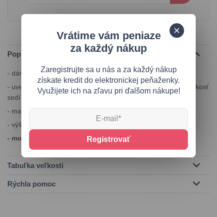
Vrátime vám peniaze
za každý nákup
Popis produktu
Zaregistrujte sa u nás a za každý nákup
- dámske elegantné lodičky na podpätku
získate kredit do elektronickej peňaženky.
- uvedená vnútorná dĺžka je dĺžka chodidla, na ktorú daná veľkosť
Využijete ich na zľavu pri ďalšom nákupe!
sedí
- materiál - ekologická koža
- výška opätku - 10,5 cm, platforma - 1,5 cm
- model sedí na užšie chodidlo
Registrovať
Tabuľka veľkosti
Rýchla pomoc