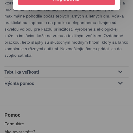
ktoré sú ideálne na každodenné nosenie. S otvorenou špičkou a
bez podpätku sú tieto šľapky navrhnuté tak, aby poskytovali
maximálne pohodlie počas teplých jarných a letných dní. Vďaka
praktickému zapínaniu na pracku a elegantnému dizajnu sú
skvelou voľbou pre každú príležitosť. Vyrobené z ekologickej
kože, s imitáciou kože na vrchu a textilným vnútrom. Ozdobené
prackou, tieto šľapky sú skutočným módnym hitom, ktorý sa ľahko
kombinuje s rôznymi outfitmi. Nezmeškajte šancu pridať ich do
svojho šatníka!
Tabuľka veľkosti
Rýchla pomoc
Pomoc
Formuláre
Ako tovar vrátiť?