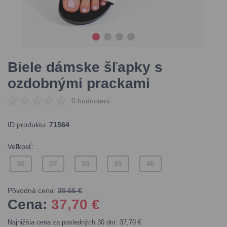
Biele dámske šľapky s
ozdobnými prackami
0 hodnotení
ID produktu:
71564
Veľkosť:
36
37
38
39
40
Pôvodná cena:
39,65 €
Cena:
37,70
€
Najnižšia cena za posledných 30 dní: 37,70 €