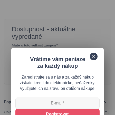
Dostupnosť - aktuálne
vypredané
Máte o túto veľkosť záujem?
Vložte svoj email a už viac nezmeškajte svoj vysnívaný
kúsok.
Vrátime vám peniaze
za každý nákup
Zaregistrujte sa u nás a za každý nákup
získate kredit do elektronickej peňaženky.
Využijete ich na zľavu pri ďalšom nákupe!
Popis produktu
Objavte dokonalú kombináciu štýlu a pohodlia s našimi šľapkami,
Registrovať