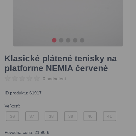
Klasické plátené tenisky na
platforme NEMIA červené
0 hodnotení
ID produktu:
61917
Veľkosť:
36
37
38
39
40
41
Pôvodná cena:
21,90 €