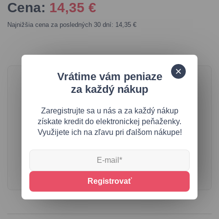
Cena:
14,35
€
Najnižšia cena za posledných 30 dní: 14,35 €
Vrátime vám peniaze
Dostupnosť - aktuálne
za každý nákup
vypredané
Zaregistrujte sa u nás a za každý nákup
Máte o túto veľkosť záujem?
získate kredit do elektronickej peňaženky.
Vložte svoj email a už viac nezmeškajte svoj vysnívaný
Využijete ich na zľavu pri ďalšom nákupe!
kúsok.
Registrovať