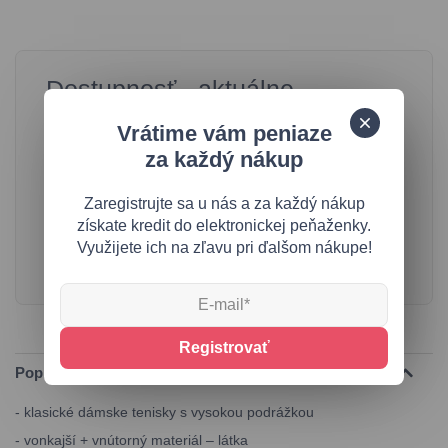
Dostupnosť - aktuálne
vypredané
Vrátime vám peniaze
Máte o túto veľkosť záujem?
za každý nákup
Vložte svoj email a už viac nezmeškajte svoj vysnívaný
kúsok.
Zaregistrujte sa u nás a za každý nákup
získate kredit do elektronickej peňaženky.
Využijete ich na zľavu pri ďalšom nákupe!
Registrovať
Popis produktu
- klasické dámske tenisky s vysokou podrážkou
- vonkajší + vnútorný materiál – látka