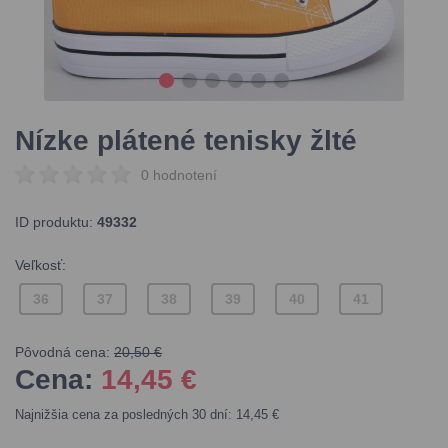
Nízke plátené tenisky žlté
0 hodnotení
ID produktu:
49332
Veľkosť:
36
37
38
39
40
41
Pôvodná cena:
20,50 €
Cena:
14,45
€
Najnižšia cena za posledných 30 dní: 14,45 €