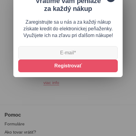
Vrátime vám peniaze
Ak vám tovar nevyhovuje, môžete
za každý nákup
nám ho vrátiť do 14 dní.
viac info
Zaregistrujte sa u nás a za každý nákup
Rýchle dodanie
získate kredit do elektronickej peňaženky.
Využijete ich na zľavu pri ďalšom nákupe!
Dodacia doba je 1-2 dní.
Nákup nad 90 € - doprava zadarmo.
viac info
0948 000 925
Registrovať
PON-PIA: od 9:00 do 15:00
email:
info@butikovo.sk
viac info
Pomoc
Formuláre
Ako tovar vrátiť?