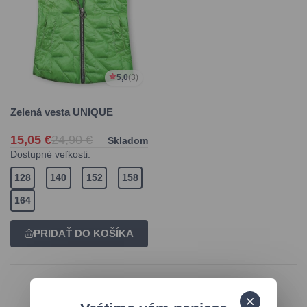
5,0
(3)
Zelená vesta UNIQUE
15,05 €
24,90 €
Skladom
Dostupné veľkosti:
128
140
152
158
164
14 dní na vrátenie