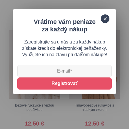
Podobné produkty
Vrátime vám peniaze
za každý nákup
Zaregistrujte sa u nás a za každý nákup
získate kredit do elektronickej peňaženky.
Využijete ich na zľavu pri ďalšom nákupe!
Registrovať
Béžové rukavice s teplou
Tmavobéžové rukavice s
podšívkou
hladkým vzorom
12,50 €
12,50 €