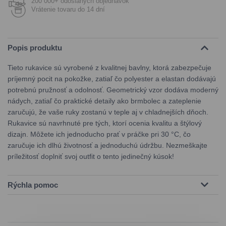
200 000+ odoslaných objednávok
Vrátenie tovaru do 14 dní
Popis produktu
Tieto rukavice sú vyrobené z kvalitnej bavlny, ktorá zabezpečuje
príjemný pocit na pokožke, zatiaľ čo polyester a elastan dodávajú
potrebnú pružnosť a odolnosť. Geometrický vzor dodáva moderný
nádych, zatiaľ čo praktické detaily ako brmbolec a zateplenie
zaručujú, že vaše ruky zostanú v teple aj v chladnejších dňoch.
Rukavice sú navrhnuté pre tých, ktorí ocenia kvalitu a štýlový
dizajn. Môžete ich jednoducho prať v práčke pri 30 °C, čo
zaručuje ich dlhú životnosť a jednoduchú údržbu. Nezmeškajte
príležitosť doplniť svoj outfit o tento jedinečný kúsok!
Rýchla pomoc