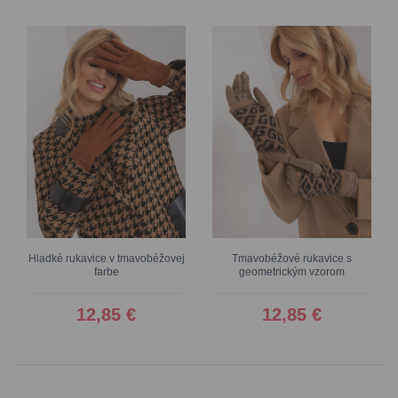
Hladké rukavice v tmavobéžovej
Tmavobéžové rukavice s
farbe
geometrickým vzorom
12,85 €
12,85 €