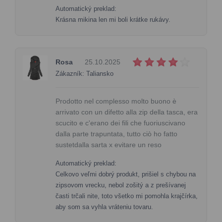
Automatický preklad:
Krásna mikina len mi boli krátke rukávy.
Rosa
25.10.2025
Zákazník: Taliansko
Prodotto nel complesso molto buono è
arrivato con un difetto alla zip della tasca, era
scucito e c'erano dei fili che fuoriuscivano
dalla parte trapuntata, tutto ciò ho fatto
sustetdalla sarta x evitare un reso
Automatický preklad:
Celkovo veľmi dobrý produkt, prišiel s chybou na
zipsovom vrecku, nebol zošitý a z prešívanej
časti trčali nite, toto všetko mi pomohla krajčírka,
aby som sa vyhla vráteniu tovaru.