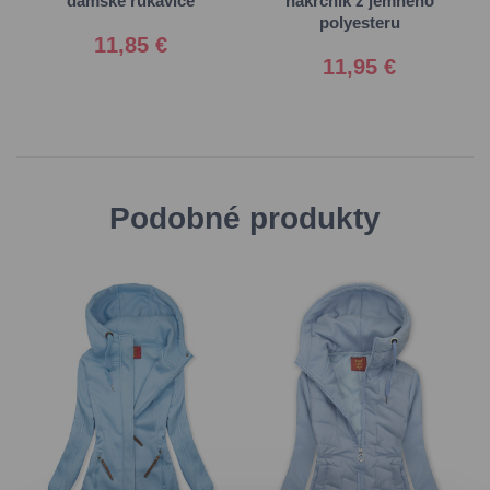
dámske rukavice
nákrčník z jemného
polyesteru
11,85 €
11,95 €
Podobné produkty