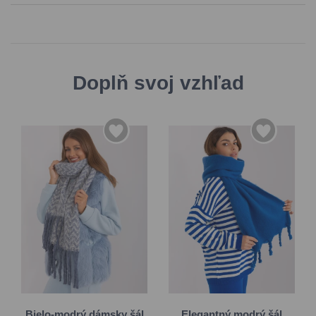
Doplň svoj vzhľad
Univerzálna
Univerzálna
Bielo-modrý dámsky šál
Elegantný modrý šál