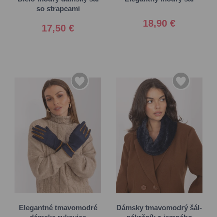
so strapcami
18,90 €
17,50 €
S/M
L/XL
Univerzálna
Elegantné tmavomodré
Dámsky tmavomodrý šál-