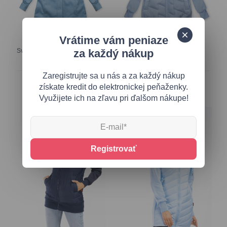
Vrátime vám peniaze
za každý nákup
Svetlomodrá mikina s kapucňou
Svetlomodrá prešívaná
v predĺženom strihu
mikina/bunda
Zaregistrujte sa u nás a za každý nákup
26,70 €
28,70 €
získate kredit do elektronickej peňaženky.
Využijete ich na zľavu pri ďalšom nákupe!
Registrovať