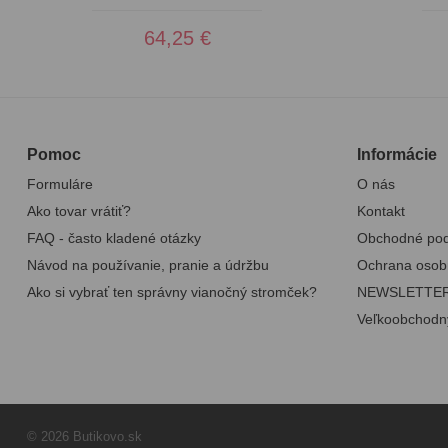
64,25 €
Pomoc
Informácie
Formuláre
O nás
Ako tovar vrátiť?
Kontakt
FAQ - často kladené otázky
Obchodné po
Návod na používanie, pranie a údržbu
Ochrana osob
Ako si vybrať ten správny vianočný stromček?
NEWSLETTE
Veľkoobchodn
© 2026 Butikovo.sk