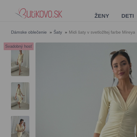
ŽENY
DETI
Dámske oblečenie
»
Šaty
»
Midi šaty v svetložltej farbe Mireya
Svadobný hosť