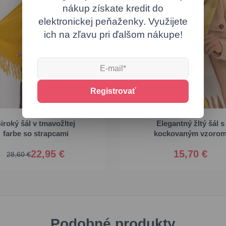
nákup získate kredit do
elektronickej peňaženky. Využijete
ich na zľavu pri ďalšom nákupe!
Registrovať
iroký šál v tmavožltej
Elegantný žltý šál s
Univerzálna
Univerzálna
farbe so strapcami
kockovaným vzoro
22,95 €
15,70 €
28,60 €
Podobné produkty