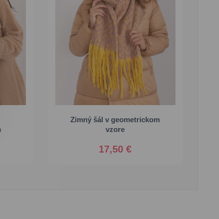
Zimný šál v geometrickom
Univerzálna
m
vzore
17,50 €