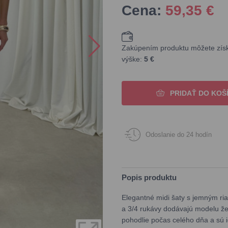
Cena:
59,35
€
Zakúpením produktu môžete získa
výške:
5 €
PRIDAŤ DO KOŠ
Odoslanie do 24 hodín
Popis produktu
Elegantné midi šaty s jemným ria
a 3/4 rukávy dodávajú modelu žens
pohodlie počas celého dňa a sú i