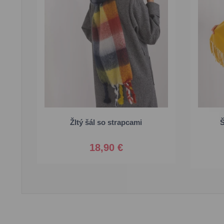
Univerzálna
Žltý šál so strapcami
Š
18,90 €