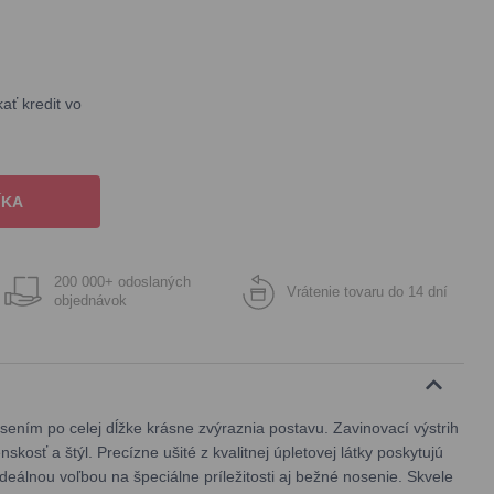
ť kredit vo
ÍKA
200 000+ odoslaných
Vrátenie tovaru do 14 dní
objednávok
sením po celej dĺžke krásne zvýraznia postavu. Zavinovací výstrih
kosť a štýl. Precízne ušité z kvalitnej úpletovej látky poskytujú
deálnou voľbou na špeciálne príležitosti aj bežné nosenie. Skvele