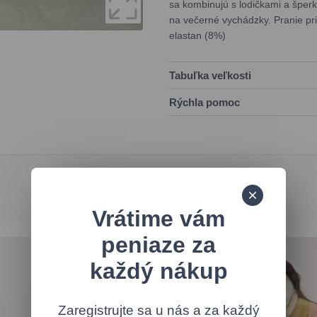
sa kombinujú s lodičkami a šperka
na večerné vychádzky. Pranie pri
elastan (8%)
Tabuľka veľkosti
Rýchla pomoc
Doplň svoj vzhľad
Vrátime vám
peniaze za
každý nákup
Zaregistrujte sa u nás a za každý