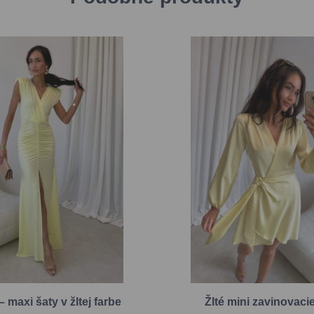
– maxi šaty v žltej farbe
Žlté mini zavinovaci