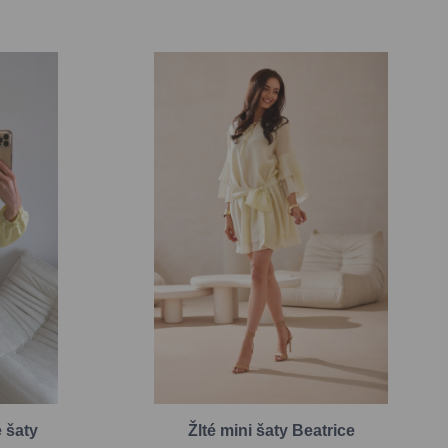
e šaty
Žlté mini šaty Beatrice