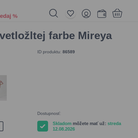
edaj %
vetložltej farbe Mireya
Nákupný košík je prázdny
ID produktu:
86589
Dostupnosť:
Skladom
môžete mať už:
streda
12.08.2026