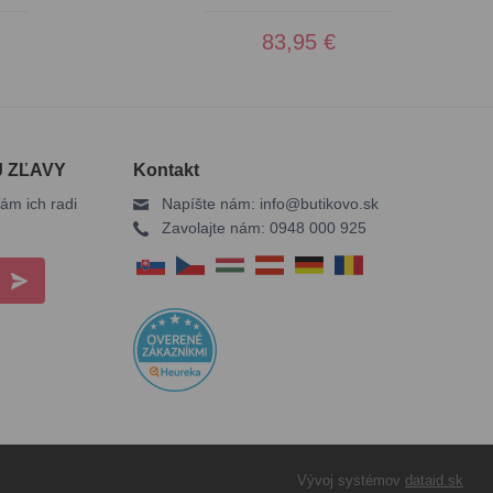
83,95 €
J ZĽAVY
Kontakt
ám ich radi
Napíšte nám:
info@butikovo.sk
Zavolajte nám:
0948 000 925
Vývoj systémov
dataid.sk