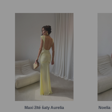
Maxi žlté šaty Aurelia
Noelia 