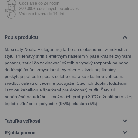
Odoslanie do 24 hodín
200 000+ odoslaných objednávok
Vrátenie tovaru do 14 dní
Popis produktu
Maxi šaty Noelia v elegantnej farbe sú stelesnením ženskosti a
štýlu. Priliehavý strih s efektným riasením v páse krásne zvýrazní
postavu, zatiaľ čo zavinovací výstrih a vysoký rozparok na nohe
dodávajú šatám zmyselnosť. Vyrobené z kvalitnej tkaniny,
poskytujú pohodlie počas celého dňa a sú ideálnou voľbou na
svadbu, oslavu či večerné podujatie. Stačí ich doplniť lodičkami,
listovou kabelkou a šperkami pre dokonalý outfit. Šaty sú
nenáročné na údržbu – možno ich prať pri 30°C a žehliť pri nízkej
teplote. Zloženie: polyester (95%), elastan (5%).
Tabuľka veľkosti
Rýchla pomoc