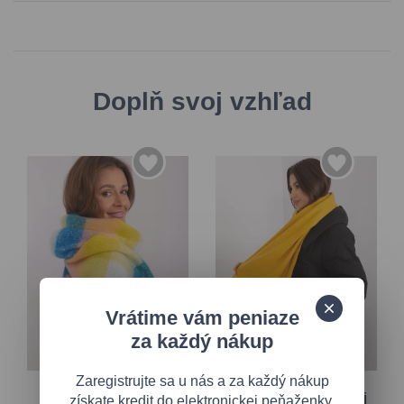
Doplň svoj vzhľad
Vrátime vám peniaze
za každý nákup
Univerzálna
Univerzálna
Zaregistrujte sa u nás a za každý nákup
Svetložltý šál so
Široký šál v tmavožltej
získate kredit do elektronickej peňaženky.