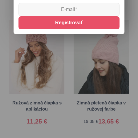
Registrovať
Univerzálna
Univerzálna
Ružová zimná čiapka s
Zimná pletená čiapka v
aplikáciou
ružovej farbe
11,25 €
13,65 €
19,35 €