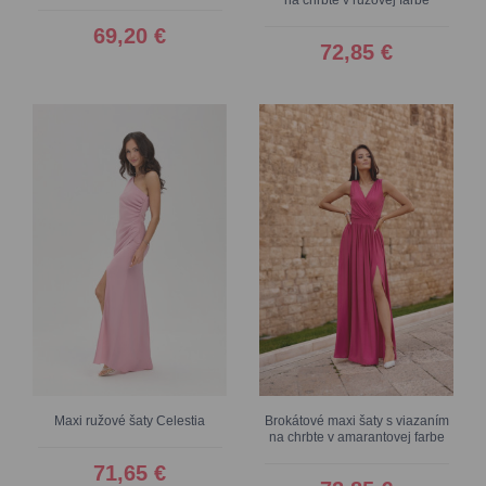
69,20 €
72,85 €
Maxi ružové šaty Celestia
Brokátové maxi šaty s viazaním
na chrbte v amarantovej farbe
71,65 €