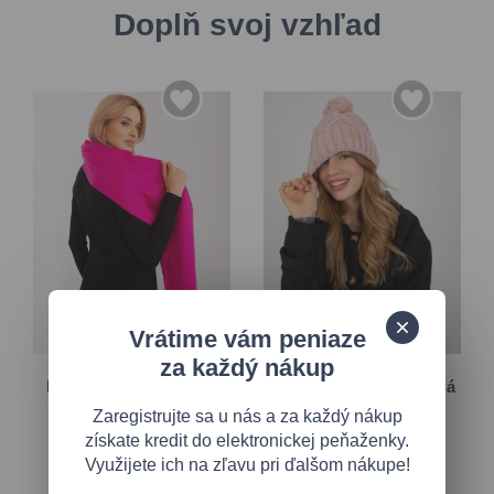
Doplň svoj vzhľad
Vrátime vám peniaze
Univerzálna
Univerzálna
za každý nákup
Hladký fuchsiový šál z
Svetloružová extra teplá
jemnej pleteniny
čiapka
Zaregistrujte sa u nás a za každý nákup
získate kredit do elektronickej peňaženky.
21,55 €
19,35 €
28,60 €
Využijete ich na zľavu pri ďalšom nákupe!