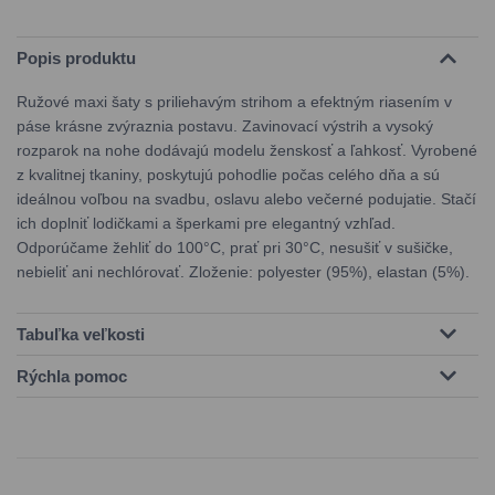
Popis produktu
Ružové maxi šaty s priliehavým strihom a efektným riasením v
páse krásne zvýraznia postavu. Zavinovací výstrih a vysoký
rozparok na nohe dodávajú modelu ženskosť a ľahkosť. Vyrobené
z kvalitnej tkaniny, poskytujú pohodlie počas celého dňa a sú
ideálnou voľbou na svadbu, oslavu alebo večerné podujatie. Stačí
ich doplniť lodičkami a šperkami pre elegantný vzhľad.
Odporúčame žehliť do 100°C, prať pri 30°C, nesušiť v sušičke,
nebieliť ani nechlórovať. Zloženie: polyester (95%), elastan (5%).
Tabuľka veľkosti
Rýchla pomoc