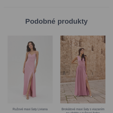
Podobné produkty
Ružové maxi šaty Liviana
Brokátové maxi šaty s viazaním
na chrbte v ružovej farbe