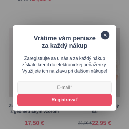
Vrátime vám peniaze
za každý nákup
Zaregistrujte sa u nás a za každý nákup
získate kredit do elektronickej peňaženky.
Využijete ich na zľavu pri ďalšom nákupe!
Univerzálna
Univerzálna
Registrovať
Zeleno-hnedý dámsky šál
Pistáciový jednofarebný
s geometrickým vzorom
šál
17,50 €
22,95 €
28,60 €