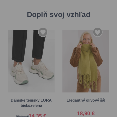
Doplň svoj vzhľad
36
37
38
39
Univerzálna
40
41
Dámske tenisky LORA
Elegantný olivový šál
biela/zelená
18,90 €
14,35 €
28,35 €