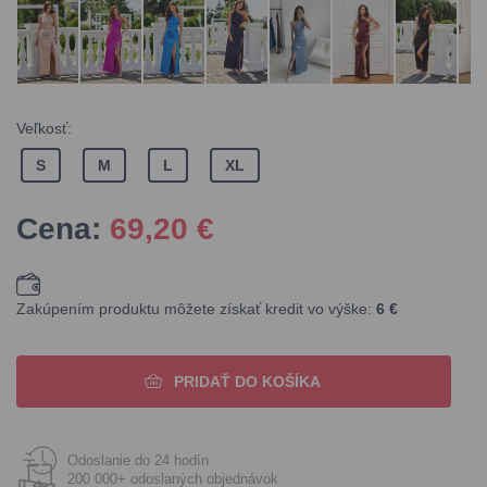
Veľkosť:
S
M
L
XL
Cena:
69,20
€
Zakúpením produktu môžete získať kredit vo výške:
6 €
PRIDAŤ DO KOŠÍKA
Odoslanie do 24 hodín
200 000+ odoslaných objednávok