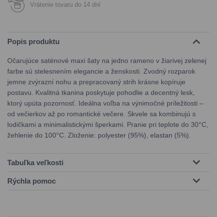
Vrátenie tovaru do 14 dní
Popis produktu
Očarujúce saténové maxi šaty na jedno rameno v žiarivej zelenej
farbe sú stelesnením elegancie a ženskosti. Zvodný rozparok
jemne zvýrazní nohu a prepracovaný strih krásne kopíruje
postavu. Kvalitná tkanina poskytuje pohodlie a decentný lesk,
ktorý upúta pozornosť. Ideálna voľba na výnimočné príležitosti –
od večierkov až po romantické večere. Skvele sa kombinujú s
lodičkami a minimalistickými šperkami. Pranie pri teplote do 30°C,
žehlenie do 100°C. Zloženie: polyester (95%), elastan (5%).
Tabuľka veľkosti
Rýchla pomoc