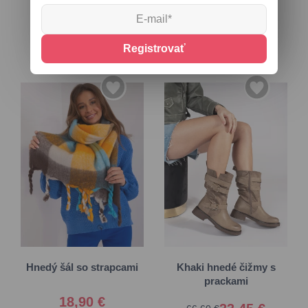
16,55 €
11,50 €
27,35 €
Registrovať
36
37
38
39
Univerzálna
40
41
Hnedý šál so strapcami
Khaki hnedé čižmy s
prackami
18,90 €