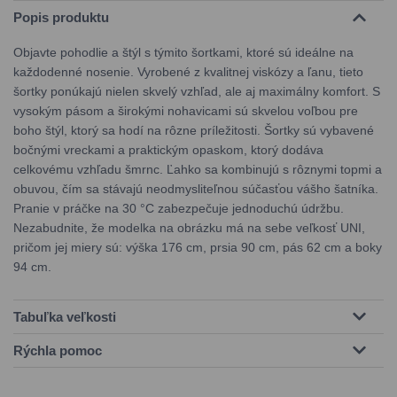
Popis produktu
Objavte pohodlie a štýl s týmito šortkami, ktoré sú ideálne na
každodenné nosenie. Vyrobené z kvalitnej viskózy a ľanu, tieto
šortky ponúkajú nielen skvelý vzhľad, ale aj maximálny komfort. S
vysokým pásom a širokými nohavicami sú skvelou voľbou pre
boho štýl, ktorý sa hodí na rôzne príležitosti. Šortky sú vybavené
bočnými vreckami a praktickým opaskom, ktorý dodáva
celkovému vzhľadu šmrnc. Ľahko sa kombinujú s rôznymi topmi a
obuvou, čím sa stávajú neodmysliteľnou súčasťou vášho šatníka.
Pranie v práčke na 30 °C zabezpečuje jednoduchú údržbu.
Nezabudnite, že modelka na obrázku má na sebe veľkosť UNI,
pričom jej miery sú: výška 176 cm, prsia 90 cm, pás 62 cm a boky
94 cm.
Tabuľka veľkosti
Rýchla pomoc