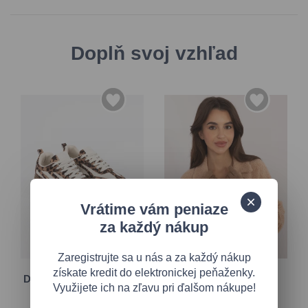
Doplň svoj vzhľad
36
37
Vrátime vám peniaze
za každý nákup
38
39
S/M
Zaregistrujte sa u nás a za každý nákup
40
41
L/XL
získate kredit do elektronickej peňaženky.
Dámske tenisky v animal
Hnedé rukavice s
Využijete ich na zľavu pri ďalšom nákupe!
dizajne
dotykovou funkciou