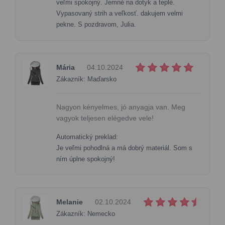
veľmi spokojný. Jemné na dotyk a teplé.
Vypasovaný strih a veľkosť. dakujem velmi
pekne. S pozdravom, Julia.
Mária
04.10.2024
Zákazník: Maďarsko
Nagyon kényelmes, jó anyagja van. Meg
vagyok teljesen elégedve vele!
Automatický preklad:
Je veľmi pohodlná a má dobrý materiál. Som s
ním úplne spokojný!
Melanie
02.10.2024
Zákazník: Nemecko