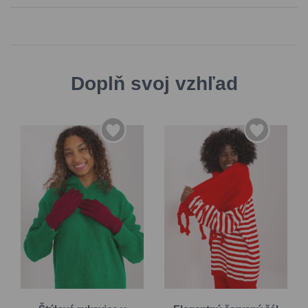
Doplň svoj vzhľad
S/M
Univerzálna
L/XL