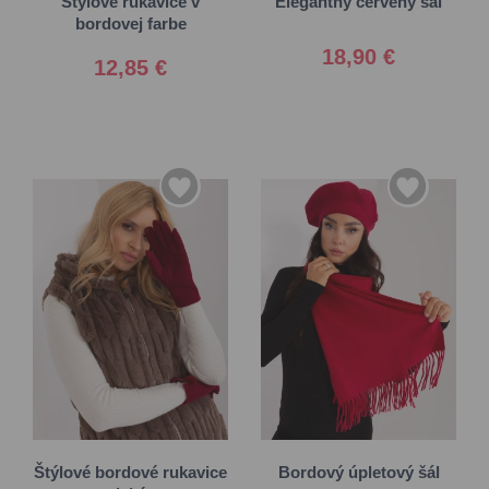
Štýlové rukavice v
Elegantný červený šál
bordovej farbe
18,90 €
12,85 €
S/M
Univerzálna
L/XL
Štýlové bordové rukavice
Bordový úpletový šál