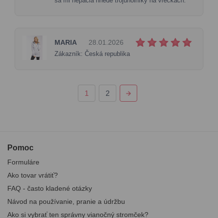
sa mi nepáčia hnedé trojuholníky na vreckách.
MARIA
28.01.2026
Zákazník: Česká republika
1
2
Pomoc
Formuláre
Ako tovar vrátiť?
FAQ - často kladené otázky
Návod na používanie, pranie a údržbu
Ako si vybrať ten správny vianočný stromček?