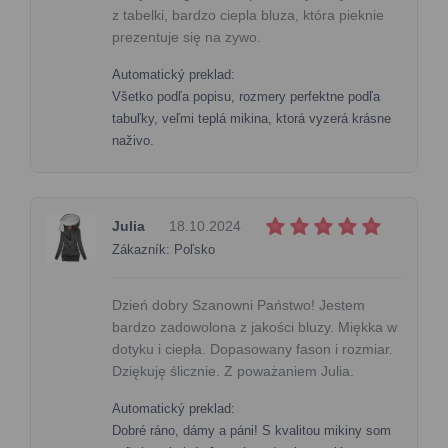
z tabelki, bardzo ciepla bluza, która pieknie
prezentuje się na zywo.
Automatický preklad:
Všetko podľa popisu, rozmery perfektne podľa
tabuľky, veľmi teplá mikina, ktorá vyzerá krásne
naživo.
Julia
18.10.2024
Zákazník: Poľsko
Dzień dobry Szanowni Państwo! Jestem
bardzo zadowolona z jakości bluzy. Miękka w
dotyku i ciepła. Dopasowany fason i rozmiar.
Dziękuję ślicznie. Z poważaniem Julia.
Automatický preklad:
Dobré ráno, dámy a páni! S kvalitou mikiny som