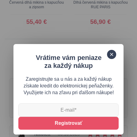
Červená dlhá mikina s kapucňou
Dlhá červená mikina s kapucňou
a zipsom
RUE PARIS
55,40 €
56,90 €
Vrátime vám peniaze
Hodnotenie produktu
za každý nákup
Zaregistrujte sa u nás a za každý nákup
získate kredit do elektronickej peňaženky.
5
Využijete ich na zľavu pri ďalšom nákupe!
Produkt hodnotilo
20 zákazníkov
Registrovať
Nikolett
30.10.2025