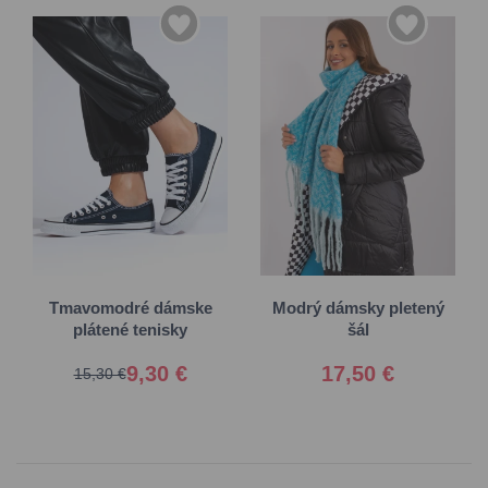
36
37
38
39
40
41
Univerzálna
Tmavomodré dámske
Modrý dámsky pletený
plátené tenisky
šál
9,30 €
17,50 €
15,30 €