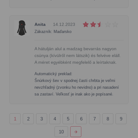
Anita
14.12.2023
Zákazník: Maďarsko
A hátulján alul a madzag bevarrás nagyon
csúnya (kívülről nem látszik) és felvéve eláll.
A méret egyébként megfelelő a leírtaknak.
Automatický preklad:
Šnúrkový šev v spodnej časti chrbta je veľmi
nevzhľadný (zvonku ho nevidno) a pri nasadení
sa zastaví. Veľkosť je inak ako je popísané.
1
2
3
4
5
6
7
8
9
10