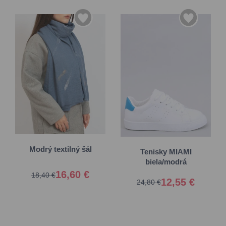
36
37
38
39
Univerzálna
40
41
Modrý textilný šál
Tenisky MIAMI
biela/modrá
16,60 €
18,40 €
12,55 €
24,80 €