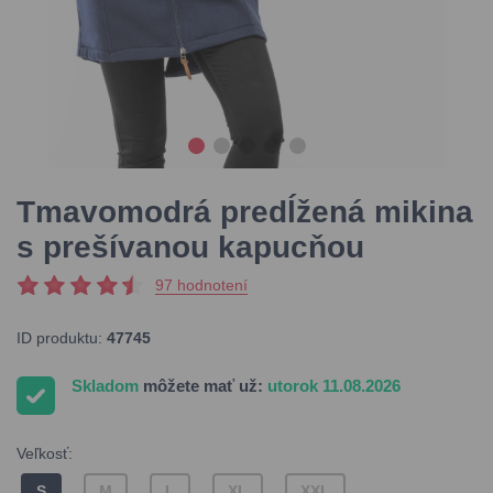
Tmavomodrá predĺžená mikina
s prešívanou kapucňou
97 hodnotení
ID produktu:
47745
Skladom
môžete mať už:
utorok 11.08.2026
Veľkosť:
S
M
L
XL
XXL