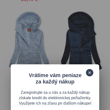
Vrátime vám peniaze
za každý nákup
Svetlomodrá prešívaná
Tmavomodrá zateplená
mikina/bunda
mikina/bunda s kapucňou
Zaregistrujte sa u nás a za každý nákup
28,70 €
24,65 €
získate kredit do elektronickej peňaženky.
Využijete ich na zľavu pri ďalšom nákupe!