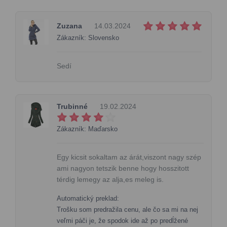
Zuzana
14.03.2024
Zákazník: Slovensko
Sedí
Trubinné
19.02.2024
Zákazník: Maďarsko
Egy kicsit sokaltam az árát,viszont nagy szép
ami nagyon tetszik benne hogy hosszitott
térdig lemegy az alja,es meleg is.
Automatický preklad:
Trošku som predražila cenu, ale čo sa mi na nej
veľmi páči je, že spodok ide až po predĺžené